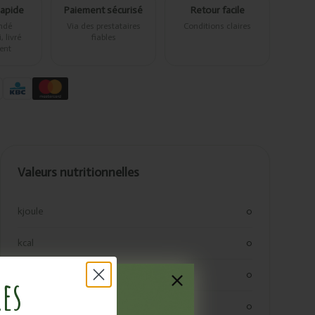
rapide
Paiement sécurisé
Retour facile
ndé
Via des prestataires
Conditions claires
 livré
fiables
ent
Valeurs nutritionnelles
kjoule
0
kcal
0
vetten
0
res
verzadigde vetten
0