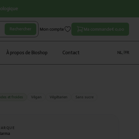
iologique
Rechercher
Mon compte
Ma commande
€ 0,00
À propos de Bioshop
Contact
NL
/
FR
des et froides
Végan
Végétarien
Sans sucre
MARQUE
arma