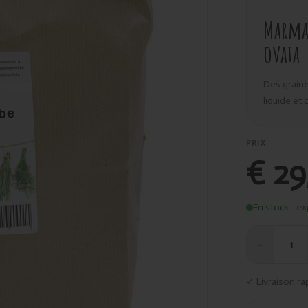
Marma 
ovata
Des graine
liquide et
PRIX
€ 29
En stock
– ex
−
1
✓ Livraison ra