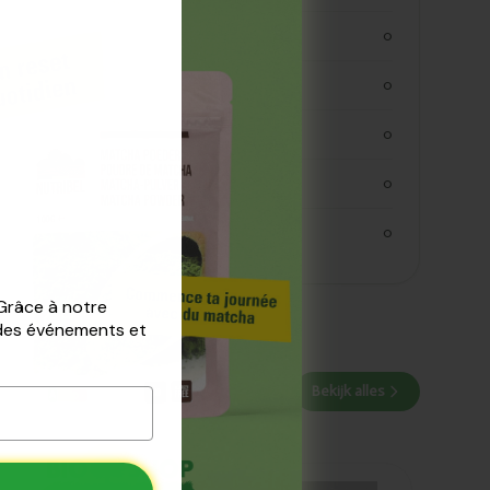
koolhydraten
0
koolhydraaten suiker
0
vezels
0
eiwitten
0
zout
0
 Grâce à notre
 des événements et
Bekijk alles