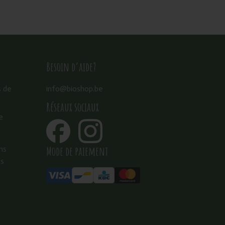
Besoin d’aide?
s de
info@bioshop.be
Réseaux sociaux
e
Mode de paiement
ns
es