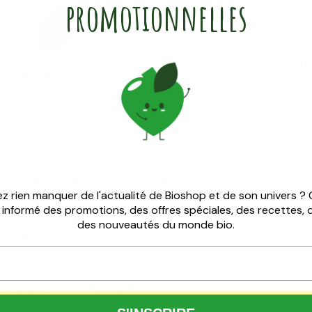
promotionnelles
cérémoniel
gratuit
z rien manquer de l'actualité de Bioshop et de son univers ?
z informé des promotions, des offres spéciales, des recettes,
 €, reçois du matcha cérémoniel Nutribel
des nouveautés du monde bio.
gratuit.
✅
100 % bio
ffre temporaire
à épuisement du stock