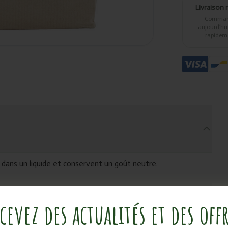
Livraison 
Comma
aujourd’hui,
rapidem
dans un liquide et conservent un goût neutre.
cevez des actualités et des off