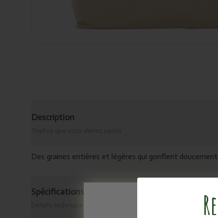
Description
Tout ce que vous devez savoir
Des graines entières et légères qui gonflent doucement 
Spécifications & origine
Re
Détails techniques