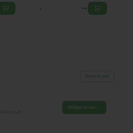
Écrire un avis
Rédiger un avis →
dans les 24h.