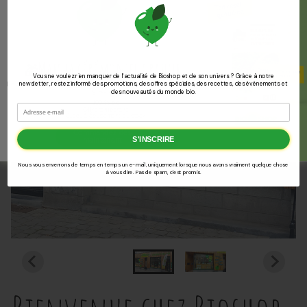
Matcha cérémoniel
gratuit
🎁
Vous ne voulez rien manquer de l'actualité de Bioshop et de son univers ? Grâce à notre
newsletter, restez informé des promotions, des offres spéciales, des recettes, des événements et
Pour toute commande dès 25 €, reçois du matcha cérémoniel Nutribel
des nouveautés du monde bio.
gratuit.
✅
100 % bio
Email
✅
Offre temporaire
✅
Jusqu’à épuisement du stock
Commandez dès
S'INSCRIRE
maintenant
Nous vous enverrons de temps en temps un e-mail, uniquement lorsque nous avons vraiment quelque chose
à vous dire. Pas de spam, c'est promis.