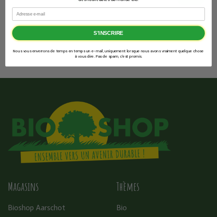
gratuit.
Email
✅
100 % bio
✅
Offre temporaire
✅
Jusqu’à épuisement du stock
Commandez dès
S'INSCRIRE
maintenant
Nous vous enverrons de temps en temps un e-mail, uniquement lorsque nous avons vraiment quelque chose
à vous dire. Pas de spam, c'est promis.
Magasins
Thèmes
Bioshop Aarschot
Bio