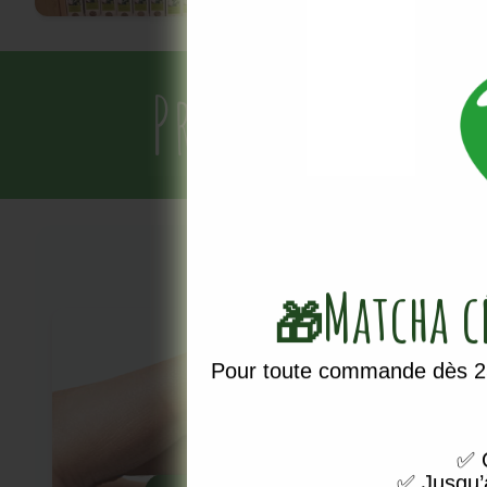
Profitez dès m
Matcha 
🎁
Vous ne voule
newsletter, reste
Pour toute commande dès 25
Email
✅
O
✅
Jusqu’