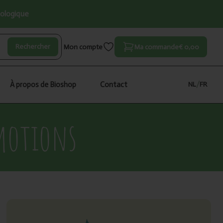
iologique
Rechercher
Mon compte
Ma commande
€ 0,00
À propos de Bioshop
Contact
NL
/
FR
motions