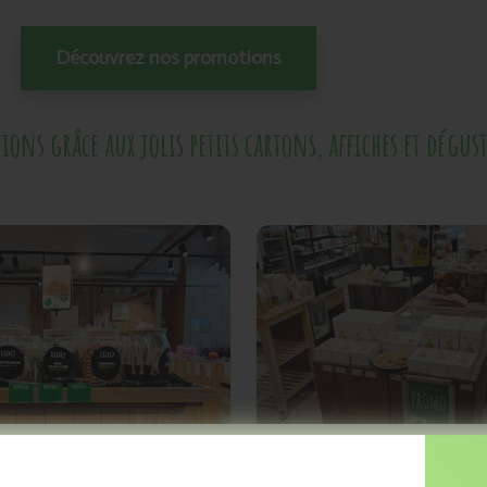
Découvrez nos promotions
ons grâce aux jolis petits cartons, affiches et dégu
cevez des actualités et des off