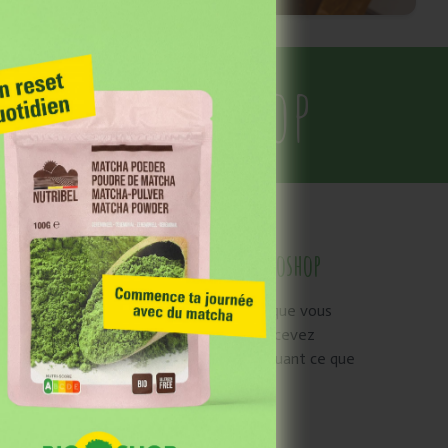
es chez Bioshop
ment avec votre carte client Bioshop
 Grâce à notre
tons vous récompenser pour chaque pas que vous
 des événements et
ine et plus durable. C’est pourquoi vous recevez
s à chaque achat, simplement en continuant ce que
consciemment.
ur votre fidélité