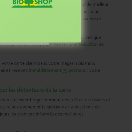
 biologique, vous faites un pas vers un monde meilleur
 récompense. Non seulement vous contribuez à un
gagnez aussi automatiquement des points sur votre
antage pour vous
et
pour la planète !
aiment quelque chose
uits biologiques, vous recevez des points. Dès que
oints
sur votre carte, vous recevez une
réduction de
otre carte client dans votre magasin Bioshop,
ail et recevez
immédiatement 75 points
sur votre
ur les détenteurs de la carte
 client reçoivent régulièrement des
offres exclusives
et
oritaire aux événements spéciaux et aux actions de
ours les premiers informés des meilleures