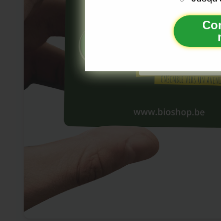
Co
Nous vous enverrons