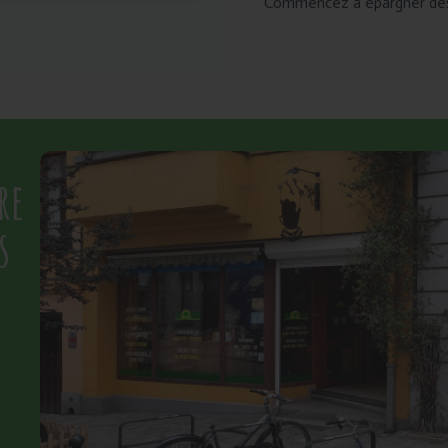
Commencez à épargner dès 
re
s