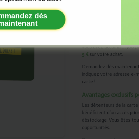
À chaque achat d’un produit
S'INSCRIRE
et vous recevez une belle
mmandez dès
avenir durable, mais vous 
maintenant
carte client. Un double av
 de temps en temps un e-mail, uniquement lorsque nous avons vr
à vous dire. Pas de spam, c'est promis.
À chaque achat de nos prod
vous avez accumulé
500 p
5 €
sur votre achat.
Demandez dès maintenant v
indiquez votre adresse e-m
carte !
Avantages exclusifs po
Les détenteurs de la carte
bénéficient d’un accès pri
déstockage. Vous êtes touj
opportunités.