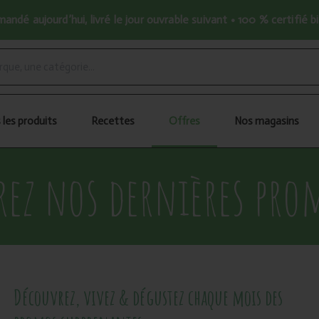
ndé aujourd’hui, livré le jour ouvrable suivant • 100 % certifié b
 les produits
Recettes
Offres
Nos magasins
rez nos dernières pro
Découvrez, vivez & dégustez chaque mois des