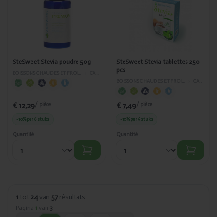
Stevia
Stevia
poudre 50g
tablettes
250 pcs
SteSweet Stevia poudre 50g
SteSweet Stevia tablettes 250
pcs
BOISSONS CHAUDES ET FROIDES
›
CAFÉ
BOISSONS CHAUDES ET FROIDES
›
CAFÉ
€ 12,29
€ 7,49
/ pièce
/ pièce
-10%
per 6 stuks
-10%
per 6 stuks
Quantité
Quantité
1
tot
24
van
57
résultats
Pagina
1
van
3