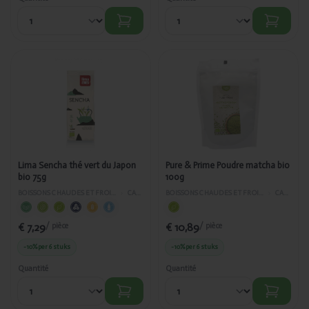
Ajouté
Ajouté
Lima
Pure &
Sencha
Prime
thé vert du
Poudre
Japon bio
matcha bio
75g
100g
Lima Sencha thé vert du Japon
Pure & Prime Poudre matcha bio
bio 75g
100g
BOISSONS CHAUDES ET FROIDES
›
CAFÉ
BOISSONS CHAUDES ET FROIDES
›
CAFÉ
€ 7,29
€ 10,89
/ pièce
/ pièce
-10%
per 6 stuks
-10%
per 6 stuks
Quantité
Quantité