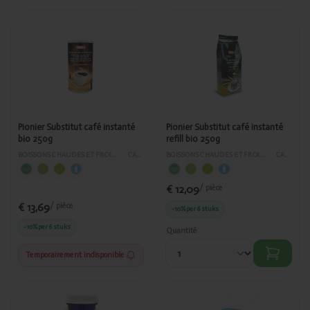
Ajouté
Ajouté
Pionier
Pionier
Substitut
Substitut
café
café
instanté bio
instanté
250g
refill bio
250g
Pionier Substitut café instanté
Pionier Substitut café instanté
bio 250g
refill bio 250g
BOISSONS CHAUDES ET FROIDES
›
CAFÉ
BOISSONS CHAUDES ET FROIDES
›
CAFÉ
€ 12,09
/ pièce
€ 13,69
/ pièce
-10%
per 6 stuks
-10%
per 6 stuks
Quantité
Temporairement indisponible
Ajouté
Ajouté
SteSweet
SteSweet