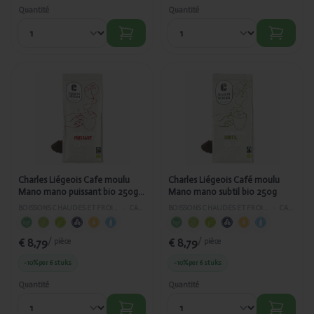
Quantité
Quantité
Ajouté
Ajouté
Charles
Charles
Liégeois
Liégeois
Cafe moulu
Café moulu
Mano
Mano
mano
mano
puissant
subtil bio
bio 250g -
250g
8995
Charles Liégeois Cafe moulu
Charles Liégeois Café moulu
Mano mano puissant bio 250g -
Mano mano subtil bio 250g
8995
BOISSONS CHAUDES ET FROIDES
›
CAFÉ
BOISSONS CHAUDES ET FROIDES
›
CAFÉ
€ 8,79
€ 8,79
/ pièce
/ pièce
-10%
per 6 stuks
-10%
per 6 stuks
Quantité
Quantité