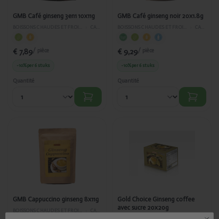
GMB Café ginseng 3en1 10x11g
GMB Café ginseng noir 20x1.8g
BOISSONS CHAUDES ET FROIDES
›
CAFÉ
BOISSONS CHAUDES ET FROIDES
›
CAFÉ
€ 7,89
€ 9,29
/ pièce
/ pièce
-10%
per 6 stuks
-10%
per 6 stuks
Quantité
Quantité
Ajouté
Ajouté
GMB
Gold
Cappuccino
Choice
ginseng 8x11g
Ginseng
coffee avec
sucre
20x20g
GMB Cappuccino ginseng 8x11g
Gold Choice Ginseng coffee
avec sucre 20x20g
BOISSONS CHAUDES ET FROIDES
›
CAFÉ