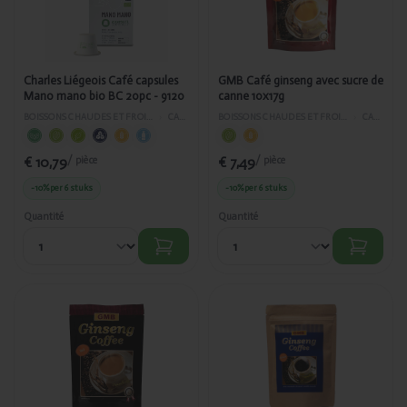
capsules
de canne
Mano
10x17g
mano bio
BC 20pc -
9120
Charles Liégeois Café capsules
GMB Café ginseng avec sucre de
Mano mano bio BC 20pc - 9120
canne 10x17g
BOISSONS CHAUDES ET FROIDES
›
CAFÉ
BOISSONS CHAUDES ET FROIDES
›
CAFÉ
€ 10,79
€ 7,49
/ pièce
/ pièce
-10%
per 6 stuks
-10%
per 6 stuks
Quantité
Quantité
Ajouté
Ajouté
GMB Café
GMB Café
ginseng
ginseng
3en1 10x11g
noir
20x1.8g