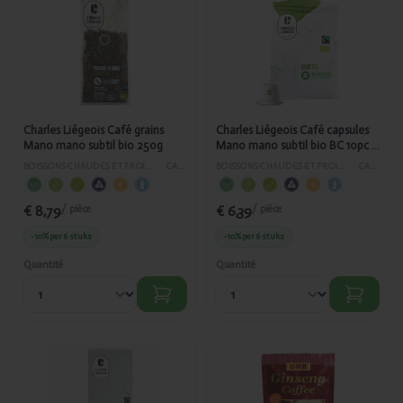
Ajouté
Ajouté
Charles
Charles
Liégeois
Liégeois
Café grains
Café
Mano
capsules
mano
Mano
subtil bio
mano subtil
250g
bio BC 10pc
- 9131
Charles Liégeois Café grains
Charles Liégeois Café capsules
Mano mano subtil bio 250g
Mano mano subtil bio BC 10pc -
9131
BOISSONS CHAUDES ET FROIDES
›
CAFÉ
BOISSONS CHAUDES ET FROIDES
›
CAFÉ
€ 8,79
€ 6,39
/ pièce
/ pièce
-10%
per 6 stuks
-10%
per 6 stuks
Quantité
Quantité
Ajouté
Ajouté
Charles
GMB Café
Liégeois
ginseng
Café
avec sucre