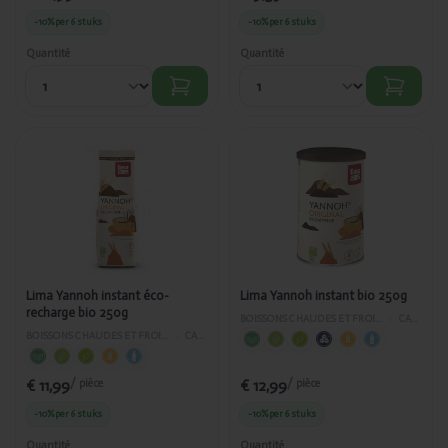
-10%
per 6 stuks
-10%
per 6 stuks
Quantité
Quantité
Ajouté
Ajouté
Lima
Lima
Yannoh
Yannoh
instant éco-
instant bio
recharge
250g
bio 250g
Lima Yannoh instant éco-
Lima Yannoh instant bio 250g
recharge bio 250g
BOISSONS CHAUDES ET FROIDES
›
CAFÉ
BOISSONS CHAUDES ET FROIDES
›
CAFÉ
€ 11,99
€ 12,99
/ pièce
/ pièce
-10%
per 6 stuks
-10%
per 6 stuks
Quantité
Quantité