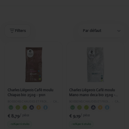
Produits
Produits
Filters
Ajouté
Ajouté
Charles
Charles
Liégeois
Liégeois
Café moulu
Café moulu
Chiapas bio
Mano
250g - 9101
mano deca
bio 250g -
8999
Charles Liégeois Café moulu
Charles Liégeois Café moulu
Chiapas bio 250g - 9101
Mano mano deca bio 250g -
8999
BOISSONS CHAUDES ET FROIDES
›
CAFÉ
BOISSONS CHAUDES ET FROIDES
›
CAFÉ
€ 8,79
€ 9,19
/ pièce
/ pièce
-10%
per 6 stuks
-10%
per 6 stuks