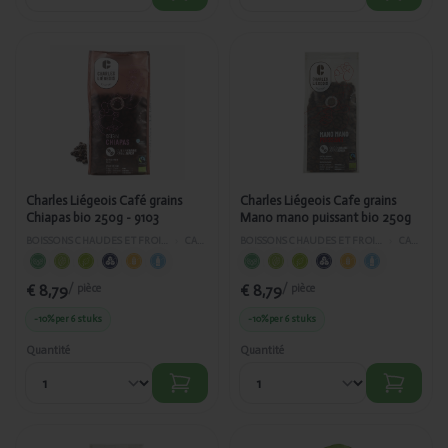
Ajouté
Ajouté
Charles
Charles
Liégeois
Liégeois
Café grains
Cafe grains
Chiapas bio
Mano
250g - 9103
mano
puissant
bio 250g
Charles Liégeois Café grains
Charles Liégeois Cafe grains
Chiapas bio 250g - 9103
Mano mano puissant bio 250g
BOISSONS CHAUDES ET FROIDES
›
CAFÉ
BOISSONS CHAUDES ET FROIDES
›
CAFÉ
€ 8,79
€ 8,79
/ pièce
/ pièce
-10%
per 6 stuks
-10%
per 6 stuks
Quantité
Quantité