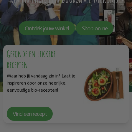
Ontdek jouw winkel
Shop online
Gezonde en lekkere
recepten
Waar heb jij vandaag zin in? Laat je
inspireren door onze heerlijke,
eenvoudige bio-recepten!
Vind een recept