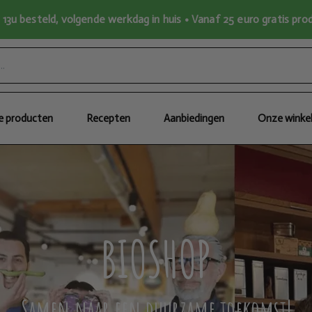
13u besteld, volgende werkdag in huis • Vanaf 25 euro gratis pr
le producten
Recepten
Aanbiedingen
Onze winke
BIOSHOP
Samen naar een duurzame toekomst!