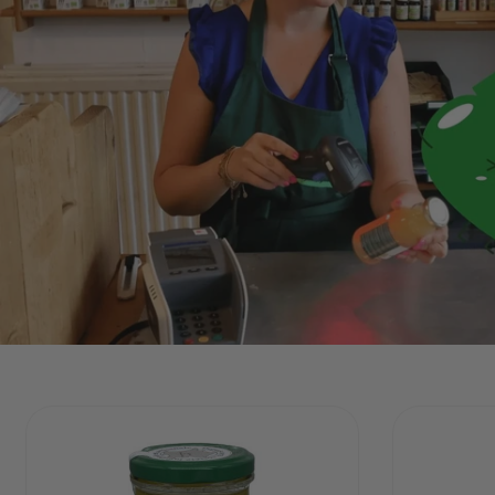
Toegevoegd
Toegevo
Jean Hervé
Urtekra
Zonnebloempitpasta
Tandpas