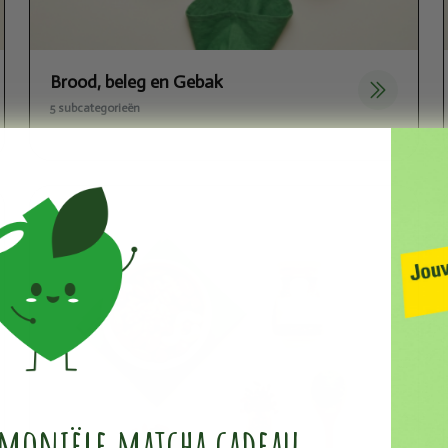
Brood, beleg en Gebak
5 subcategorieën
emoniële ​matcha cadeau