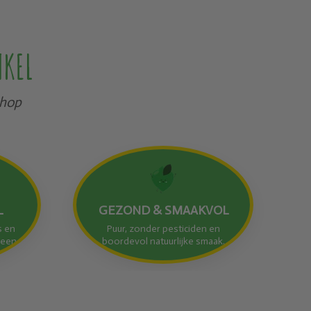
NKEL
shop
L
GEZOND & SMAAKVOL
s en
Puur, zonder pesticiden en
reen.
boordevol natuurlijke smaak.