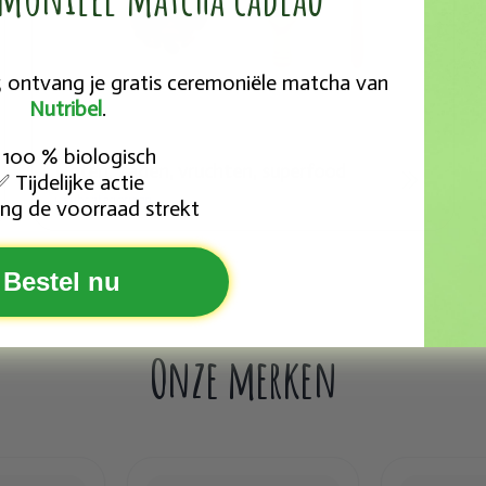
25 ontvang je gratis ceremoniële matcha van
Nutribel
.
100 % biologisch
Noten, zaden, vruchten, superfood
Tijdelijke actie
✅
5 subcategorieën
ng de voorraad strekt
Bestel nu
Onze merken