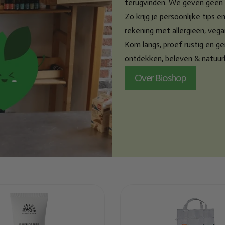
terugvinden. We geven geen st
Zo krijg je persoonlijke tips 
rekening met allergieën, veg
Kom langs, proef rustig en g
ontdekken, beleven & natuurl
Over Bioshop
egd
Toegevoegd
m
Markal Quinoa
ta
real wit bio