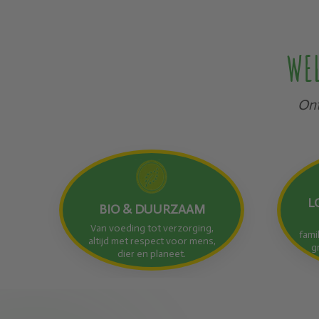
WEL
Ont
L
BIO & DUURZAAM
Van voeding tot verzorging,
fami
altijd met respect voor mens,
g
dier en planeet.