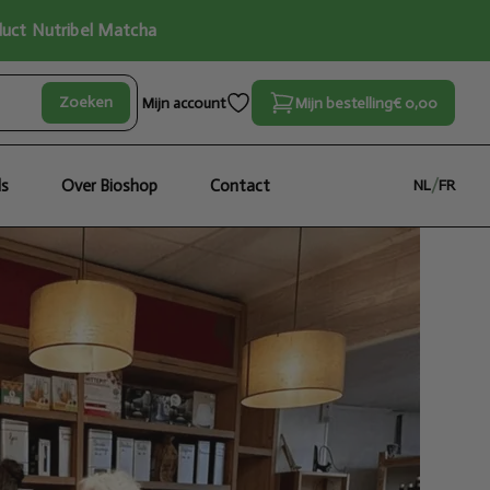
oduct Nutribel Matcha
Zoeken
Mijn account
Mijn bestelling
€ 0,00
ls
Over Bioshop
Contact
NL
/
FR