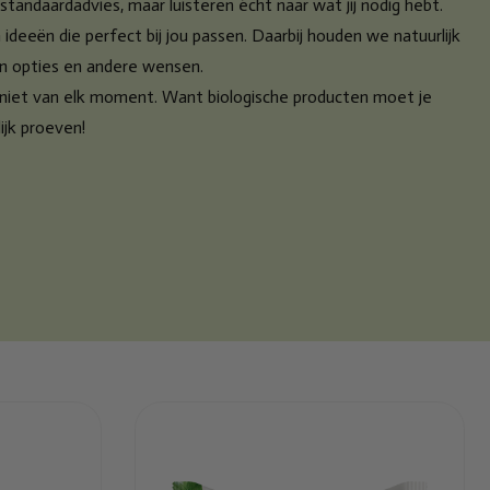
andaardadvies, maar luisteren écht naar wat jij nodig hebt.
en ideeën die perfect bij jou passen. Daarbij houden we natuurlijk
an opties en andere wensen.
eniet van elk moment. Want biologische producten moet je
ijk proeven!
Toegevoegd
Lifefood
Lifebar brazil