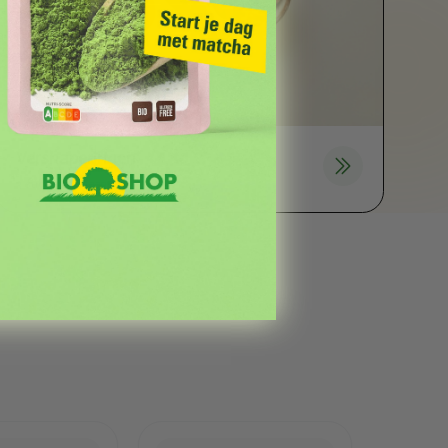
Versnaperingen
3 subcategorieën