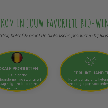
KOM IN JOUW FAVORIETE BIO-WI
dek, beleef & proef de biologische producten bij Bio
OKALE PRODUCTEN
EERLIJKE HANDE
Als Belgische
lieonderneming steunen wij
Korte, transparante keten
raag Belgische boeren en
een eerlijke prijs voor iede
producenten.