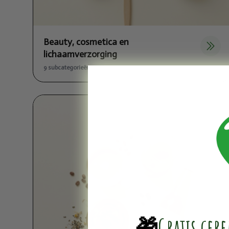
Beauty, cosmetica en
lichaamverzorging
9 subcategorieën
🎁
Gratis cer