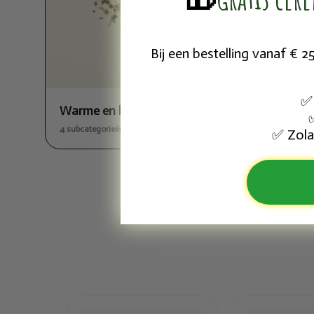
Bij een bestelling vanaf € 
✅
Warme en koude dranken
4 subcategorieën
Zola
✅