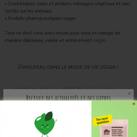
• Cosmétiques, soins et produits ménagers végétaux et non
testés sur les animaux
• Produits pharmaceutiques vegan
Tout ce dont vous avez besoin pour vivre et manger de
manière délicieuse, variée et entièrement
vegan
.
NOUVEAU DANS LE MODE DE VIE VEGAN ?
Recevez des actualités et des offres
promotionnelles
Alors, certains nutriments demandent une attention
particulière :
• Calcium
• Fer