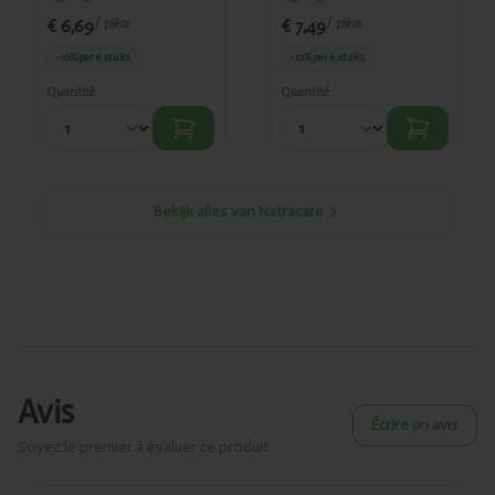
€ 6,69
€ 7,49
/ pièce
/ pièce
-10%
per 6 stuks
-10%
per 6 stuks
Quantité
Quantité
Bekijk alles van Natracare
Avis
Écrire un avis
Soyez le premier à évaluer ce produit