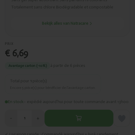
Totalement sans chlore Biodégradable et compostable
Bekijk alles van Natracare
PRIX
€ 6,69
à partir de 6 pièces
Avantage carton (-10%)
Total pour
1
pièce(s)
Encore
5
pièce(s) pour bénéficier de l’avantage carton.
En stock
– expédié aujourd’hui pour toute commande avant 13h00
−
+
1
✓ Livraison rapide · Commandé aujourd’hui = livré rapidement