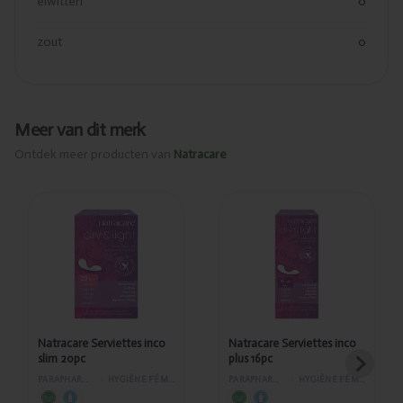
eiwitten
0
zout
0
Meer van dit merk
Ontdek meer producten van
Natracare
Ajouté
Ajouté
Natracare
Natracare
Serviettes
Serviettes
inco slim
inco plus
20pc
16pc
Natracare Serviettes inco
Natracare Serviettes inco
slim 20pc
plus 16pc
PARAPHARMACIE
›
HYGIÈNE FÉMININE
PARAPHARMACIE
›
HYGIÈNE FÉMININE