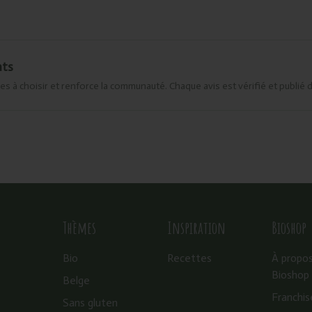
nts
es à choisir et renforce la communauté. Chaque avis est vérifié et publié 
Thèmes
Inspiration
Bioshop
Bio
Recettes
À propo
Bioshop
Belge
Franchis
Sans gluten