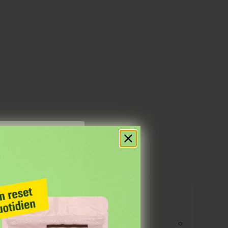
res
Valeurs nutritionnelles
kjoule
0