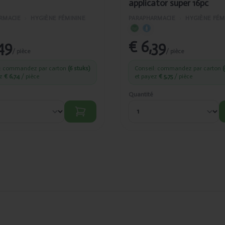
applicator super 16pc
RMACIE
›
HYGIÈNE FÉMININE
PARAPHARMACIE
›
HYGIÈNE FÉM
49
€ 6,39
/ pièce
/ pièce
l: commandez par carton
(6 stuks)
Conseil: commandez par carton
(
ez
€ 6,74
/ pièce
et payez
€ 5,75
/ pièce
Quantité