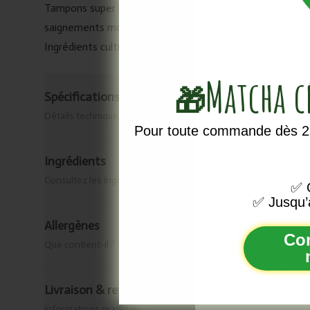
Tampons super bio avec tampons applicateurs avec un appl
saignements moyens à importants. Tampons sans plastiq
Ingrédients cultivés sans pesticides toxiques Biodégrad
Matcha 
🎁
Spécifications & origine
Vous ne voule
Détails techniques
newsletter, reste
Pour toute commande dès 25
Ingrédients
Email
Consultez les ingrédients de ce produit.
✅
O
✅
Jusqu’
Allergènes
Co
Que contient-il ?
Nous vous enverrons
Livraison & retour
Informations pratiques