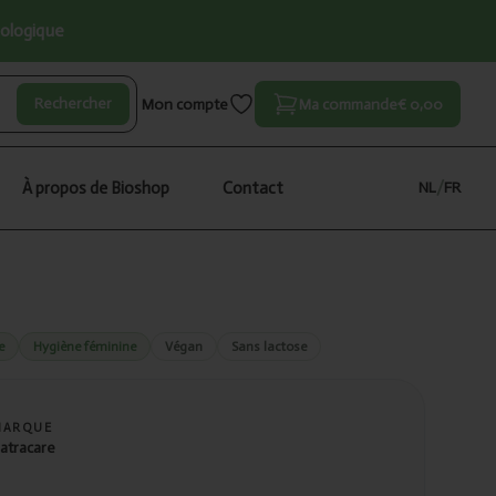
iologique
Rechercher
Mon compte
Ma commande
€ 0,00
À propos de Bioshop
Contact
NL
/
FR
e
Hygiène féminine
Végan
Sans lactose
MARQUE
atracare