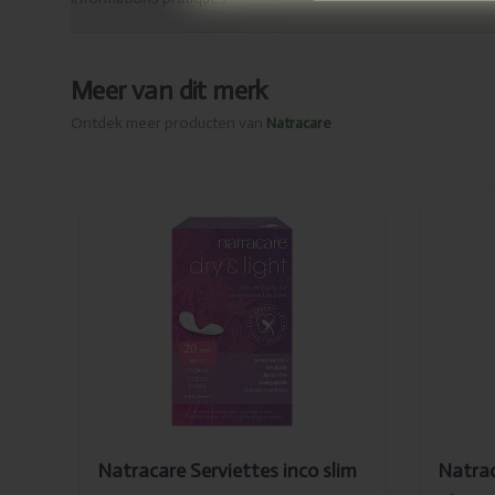
Meer van dit merk
Ontdek meer producten van
Natracare
Ajouté
Ajo
Natracare
Nat
Serviettes
Ser
inco slim 20pc
inc
Natracare Serviettes inco slim
Natrac