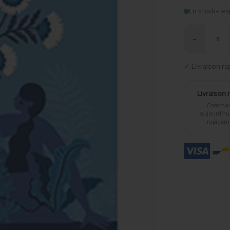
En stock
– ex
−
1
✓ Livraison ra
Livraison 
Comma
aujourd’hui,
rapidem