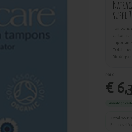
Natrac
super 
Tampons su
carton lis
importants
Totalement
Biodégrad
PRIX
€ 6,
Avantage cart
Total pour
1
Encore
5
pièce