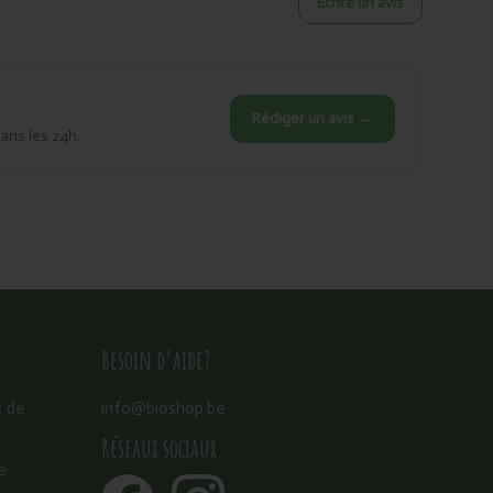
Écrire un avis
Rédiger un avis →
dans les 24h.
Besoin d’aide?
s de
info@bioshop.be
Réseaux sociaux
e