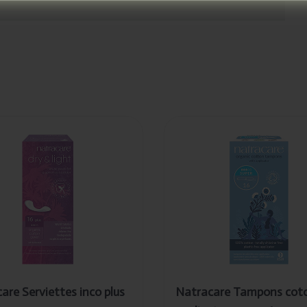
uté
Ajouté
racare
Natracare
viettes
Tampons
o plus 16pc
coton +
applicator
super 16pc
are Serviettes inco plus
Natracare Tampons cot