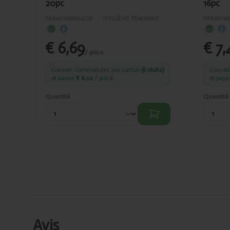
20pc
16pc
PARAPHARMACIE
›
HYGIÈNE FÉMININE
PARAPHA
€ 6,69
€ 7,
/ pièce
Conseil: commandez par carton
(6 stuks)
Consei
et payez
€ 6,02
/ pièce
et pay
Quantité
Quantité
Avis