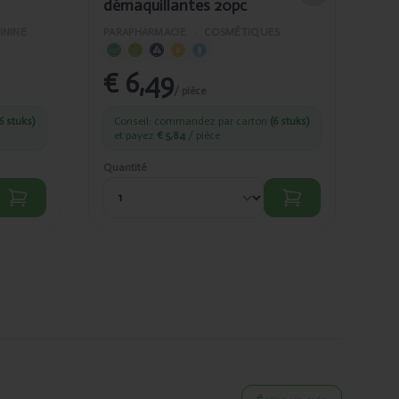
démaquillantes 20pc
PAR
ININE
PARAPHARMACIE
›
COSMÉTIQUES
€ 6,49
€
/ pièce
6 stuks)
Conseil: commandez par carton
(6 stuks)
C
et payez
€ 5,84
/ pièce
et
Quantité
Quan