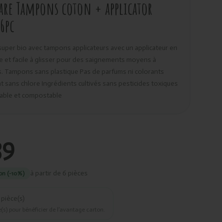
are Tampons coton + applicator
16pc
per bio avec tampons applicateurs avec un applicateur en
se et facile à glisser pour des saignements moyens à
. Tampons sans plastique Pas de parfums ni colorants
 sans chlore Ingrédients cultivés sans pesticides toxiques
able et compostable
39
à partir de 6 pièces
on (-10%)
pièce(s)
(s) pour bénéficier de l’avantage carton.