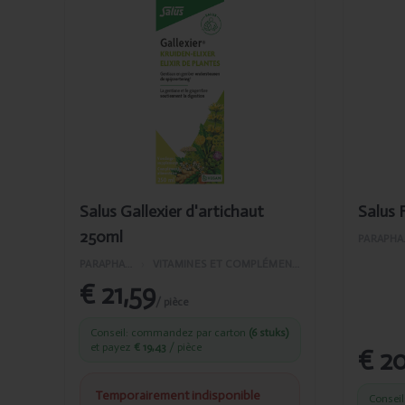
Ajouté
Ajo
Salus
Sal
Gallexier
Flo
d'artichaut
84c
250ml
PL6
Salus Gallexier d'artichaut
Salus 
250ml
PAR
PARAPHARMACIE
›
VITAMINES ET COMPLÉMENTS ALIMENTAIRES
€ 21,59
/ pièce
Conseil: commandez par carton
(6 stuks)
et payez
€ 19,43
/ pièce
€ 2
Temporairement indisponible
Consei