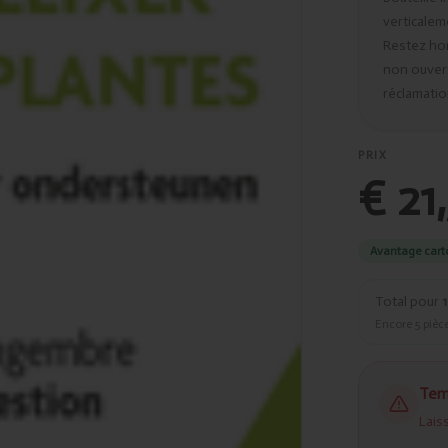
verticalem
Restez hor
non ouvert
réclamatio
PRIX
€ 21
Avantage cart
Total pour
1
Encore
5
pièce
Tem
Lais