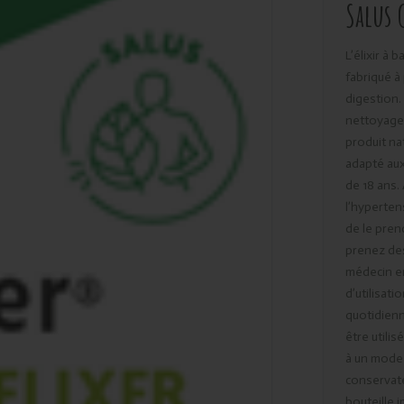
Salus 
L’élixir à 
fabriqué à
digestion.
nettoyage 
produit nat
adapté aux
de 18 ans.
l’hypertens
de le pren
prenez de
médecin en
d’utilisat
quotidien
être utili
à un mode 
conservate
bouteille 