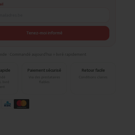
il
Tenez-moi informé
pide · Commandé aujourd’hui = livré rapidement
rapide
Paiement sécurisé
Retour facile
ndé
Via des prestataires
Conditions claires
 livré
fiables
ent