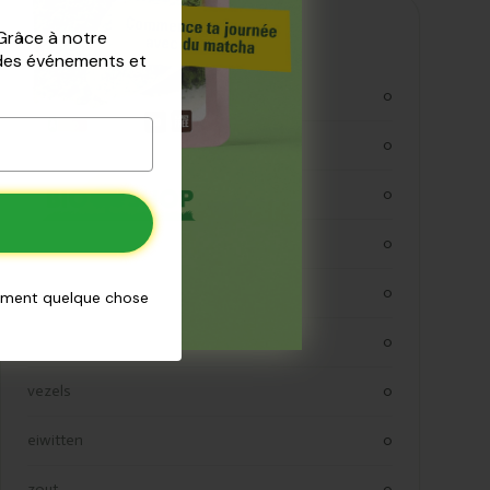
Valeurs nutritionnelles
 Grâce à notre
 des événements et
kjoule
0
kcal
0
vetten
0
verzadigde vetten
0
koolhydraten
0
aiment quelque chose
koolhydraaten suiker
0
vezels
0
eiwitten
0
zout
0