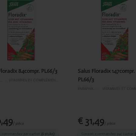
uté
Ajouté
us
Salus
radix
Floradix
ompr.
147compr.
6/3
PL66/3
Floradix 84compr. PL66/3
Salus Floradix 147compr.
PL66/3
APHARMACIE
›
VITAMINES ET COMPLÉMENTS ALIMENTAIRES
PARAPHARMACIE
›
0,49
€ 31,49
/ pièce
/ pièce
l: commandez par carton
(6 stuks)
Conseil: commandez par carton
(