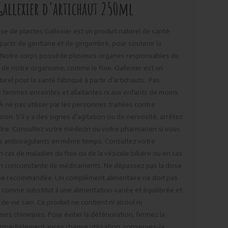
Gallexier d'artichaut 250ml
base de plantes Gallexier est un produit naturel de santé
 partir de gentiane et de gingembre, pour soutenir la
 Notre corps possède plusieurs organes responsables du
de notre organisme, comme le foie. Gallexier est un
urel pour la santé fabriqué à partir d’artichauts. Pas
 femmes enceintes et allaitantes ni aux enfants de moins
 À ne pas utiliser par les personnes traitées contre
ion. S’il y a des signes d’agitation ou de nervosité, arrêtez
dre. Consultez votre médecin ou votre pharmacien si vous
s anticoagulants en même temps. Consultez votre
 cas de maladies du foie ou de la vésicule biliaire ou en cas
ion concomitante de médicaments. Ne dépassez pas la dose
ne recommandée. Un complément alimentaire ne doit pas
sé comme substitut à une alimentation variée et équilibrée et
de vie sain. Ce produit ne contient ni alcool ni
urs chimiques. Pour éviter la détérioration, fermez la
immédiatement après chaque utilisation, conservez-la