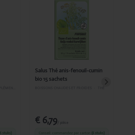
Ajouté
Salus Thé
anis-
fenouil-
cumin bio 15
sachets
Salus Thé anis-fenouil-cumin
Sal
bio 15 sachets
BOI
VITAMINES ET COMPLÉMENTS ALIMENTAIRES
BOISSONS CHAUDES ET FROIDES
›
THÉ
€ 6,79
€
/ pièce
6 stuks)
Conseil: commandez par carton
(6 stuks)
C