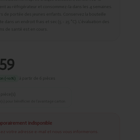
ent au réfrigérateur et consommez-la dans les 4 semaines.
s de portée des jeunes enfants. Conservez la bouteille
e dans un endroit frais et sec (5 - 25 °C). L’évaluation des
ns de santé est en cours.
,59
à partir de 6 pièces
on (-10%)
pièce(s)
(s) pour bénéficier de l’avantage carton.
porairement indisponible
sez votre adresse e-mail et nous vous informerons.