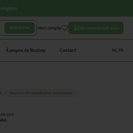
iologique
Rechercher
Mon compte
Ma commande
€ 0,00
À propos de Bioshop
Contact
NL
/
FR
e
Vitamines et compléments alimentaires
MARQUE
alus