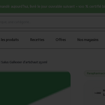
ndé aujourd’hui, livré le jour ouvrable suivant • 100 % certifié b
 les produits
Recettes
Offres
Nos magasins
/
Salus Gallexier d'artichaut 250ml
Parapharmaci
S