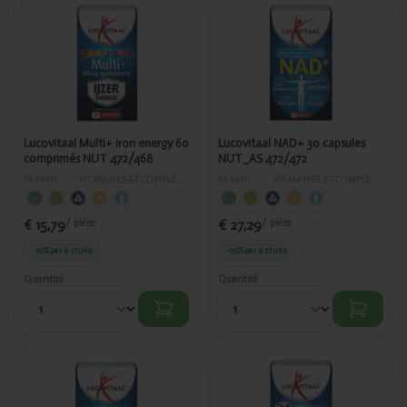
Ajouté
Ajouté
Lucovitaal
Lucovitaal
Multi+ iron
NAD+ 30
energy 60
capsules
comprimés
NUT_AS
NUT 472/468
472/472
Lucovitaal Multi+ iron energy 60
Lucovitaal NAD+ 30 capsules
comprimés NUT 472/468
NUT_AS 472/472
PARAPHARMACIE
›
VITAMINES ET COMPLÉMENTS ALIMENTAIRES
PARAPHARMACIE
›
VITAMINES ET COMPLÉMENTS ALIMENTAIRES
€ 15,79
€ 27,29
/ pièce
/ pièce
-10%
per 6 stuks
-10%
per 6 stuks
Quantité
Quantité
Ajouté
Ajouté
Lucovitaal Pre
Lucovitaal
& pro
Pré- · pro ·