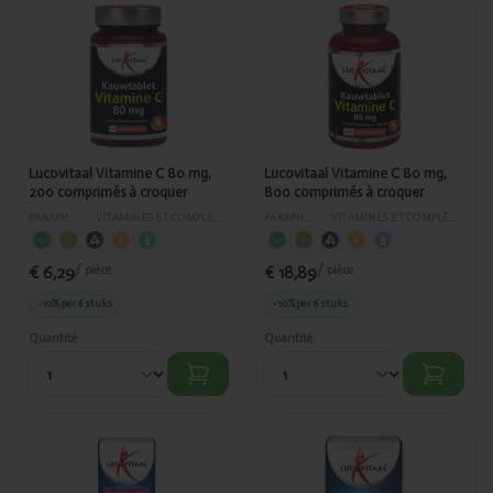
Ajouté
Ajouté
Lucovitaal
Lucovitaal
Vitamine C
Vitamine C
80 mg, 200
80 mg, 800
comprimés à
comprimés à
croquer
croquer
Lucovitaal Vitamine C 80 mg,
Lucovitaal Vitamine C 80 mg,
200 comprimés à croquer
800 comprimés à croquer
PARAPHARMACIE
›
VITAMINES ET COMPLÉMENTS ALIMENTAIRES
PARAPHARMACIE
›
VITAMINES ET COMPLÉMENTS ALIMENTAIRES
€ 6,29
€ 18,89
/ pièce
/ pièce
-10%
per 6 stuks
-10%
per 6 stuks
Quantité
Quantité
Ajouté
Ajouté
Lucovitaal
Lucovitaal
Gel de
Formule