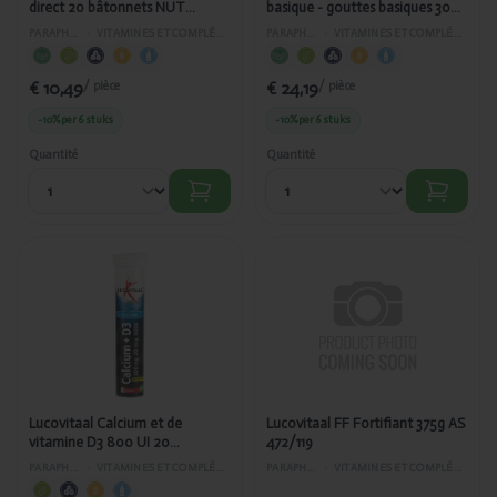
direct 20 bâtonnets NUT
basique - gouttes basiques 30ml
472/482
NUT 472/211
PARAPHARMACIE
›
VITAMINES ET COMPLÉMENTS ALIMENTAIRES
PARAPHARMACIE
›
VITAMINES ET COMPLÉMENTS ALIMENTAIRES
€ 10,49
€ 24,19
/ pièce
/ pièce
-10%
per 6 stuks
-10%
per 6 stuks
Quantité
Quantité
Ajouté
Ajouté
Lucovitaal
Lucovitaal FF
Calcium et de
Fortifiant
vitamine D3
375g AS
800 UI 20
472/119
comprimés
effervescents
NUT472/448
Lucovitaal Calcium et de
Lucovitaal FF Fortifiant 375g AS
vitamine D3 800 UI 20
472/119
comprimés effervescents
PARAPHARMACIE
›
VITAMINES ET COMPLÉMENTS ALIMENTAIRES
PARAPHARMACIE
›
VITAMINES ET COMPLÉMENTS ALIMENTAIRES
NUT472/448