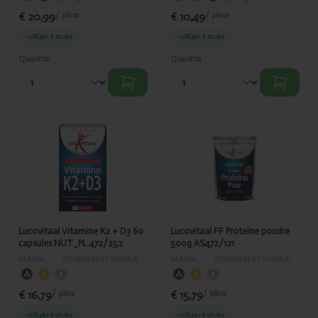
€ 20,99
€ 10,49
/ pièce
/ pièce
-10%
per 6 stuks
-10%
per 6 stuks
Quantité
Quantité
Ajouté
Ajouté
Lucovitaal
Lucovitaal FF
Vitamine K2
Proteïne
+ D3 60
poudre 500g
capsules
AS472/121
NUT_PL
472/252
Lucovitaal Vitamine K2 + D3 60
Lucovitaal FF Proteïne poudre
capsules NUT_PL 472/252
500g AS472/121
PARAPHARMACIE
›
VITAMINES ET COMPLÉMENTS ALIMENTAIRES
PARAPHARMACIE
›
VITAMINES ET COMPLÉMENTS ALIMENTAIRES
€ 16,79
€ 15,79
/ pièce
/ pièce
-10%
per 6 stuks
-10%
per 6 stuks