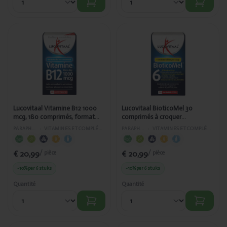
Ajouté
Ajouté
Lucovitaal
Lucovitaal
Vitamine B12
BioticoMel 30
1000 mcg,
comprimés à
180
croquer
comprimés,
AS472/338
format maxi
NUT472/210
Lucovitaal Vitamine B12 1000
Lucovitaal BioticoMel 30
mcg, 180 comprimés, format
comprimés à croquer
maxi NUT472/210
AS472/338
PARAPHARMACIE
›
VITAMINES ET COMPLÉMENTS ALIMENTAIRES
PARAPHARMACIE
›
VITAMINES ET COMPLÉMENTS ALIMENTAIRES
€ 20,99
€ 20,99
/ pièce
/ pièce
-10%
per 6 stuks
-10%
per 6 stuks
Quantité
Quantité