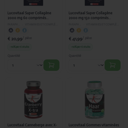
472/334
472/334
Lucovitaal Super Collagène
Lucovitaal Super Collagène
2000 mg 60 comprimés
2000 mg 150 comprimés
NUT_AS 472/334
NUT_AS 472/334
PARAPHARMACIE
›
VITAMINES ET COMPLÉMENTS ALIMENTAIRES
PARAPHARMACIE
›
VITAMINES ET COMPLÉMENTS ALIMENTAIRES
€ 20,99
€ 41,99
/ pièce
/ pièce
-10%
per 6 stuks
-10%
per 6 stuks
Quantité
Quantité
Ajouté
Ajouté
Lucovitaal
Lucovitaal
Canneberge
Gommes
avec X-tra
vitaminées
Lactobacillus
pour les
120 gélules
cheveux
PL_AS372/390
60pcs
NUT_PL_AS
472/431
Lucovitaal Canneberge avec X-
Lucovitaal Gommes vitaminées