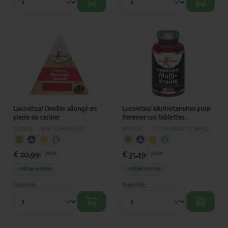
Ajouté
Ajouté
Lucovitaal
Lucovitaal
Oreiller
Multivitamines
allongé en
pour femmes
pierre de
120 tablettes
cerisier
NUT_PL_AS
472/424
Lucovitaal Oreiller allongé en
Lucovitaal Multivitamines pour
pierre de cerisier
femmes 120 tablettes
NUT_PL_AS 472/424
AUTRES
›
NON ALIMENTAIRE
PARAPHARMACIE
›
VITAMINES ET COMPLÉMENTS ALIMENTAIRES
€ 20,99
€ 31,49
/ pièce
/ pièce
-10%
per 6 stuks
-10%
per 6 stuks
Quantité
Quantité