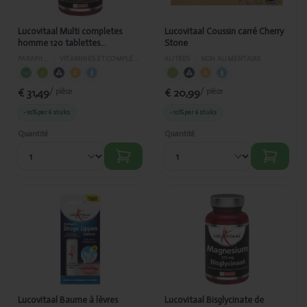
472/434
Lucovitaal Multi completes
Lucovitaal Coussin carré Cherry
homme 120 tablettes
Stone
NUT_PL_AS 472/434
PARAPHARMACIE
›
VITAMINES ET COMPLÉMENTS ALIMENTAIRES
AUTRES
›
NON ALIMENTAIRE
€ 31,49
€ 20,99
/ pièce
/ pièce
-10%
per 6 stuks
-10%
per 6 stuks
Quantité
Quantité
Ajouté
Ajouté
Lucovitaal
Lucovitaal
Baume à lèvres
Bisglycinate
extrêmement
de
sec 5g
magnésium
375mg 90
comprimés
NUT 472/379
Lucovitaal Baume à lèvres
Lucovitaal Bisglycinate de