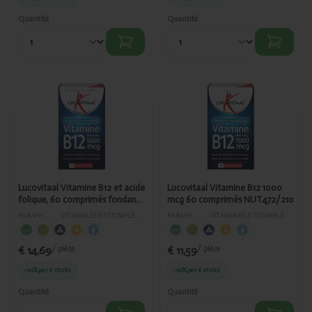
Quantité
Quantité
Ajouté
Ajouté
Lucovitaal
Lucovitaal
Vitamine B12 et
Vitamine B12
acide folique,
1000 mcg 60
60 comprimés
comprimés
fondants
NUT472/210
NUT472/404
Lucovitaal Vitamine B12 et acide
Lucovitaal Vitamine B12 1000
folique, 60 comprimés fondants
mcg 60 comprimés NUT472/210
NUT472/404
PARAPHARMACIE
›
VITAMINES ET COMPLÉMENTS ALIMENTAIRES
PARAPHARMACIE
›
VITAMINES ET COMPLÉMENTS ALIMENTAIRES
€ 14,69
€ 11,59
/ pièce
/ pièce
-10%
per 6 stuks
-10%
per 6 stuks
Quantité
Quantité