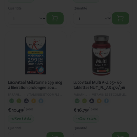
Quantité
Quantité
Ajouté
Ajouté
Lucovitaal
Lucovitaal
Mélatonine
Multi A-Z 65+
299 mcg à
60 tablettes
libération
NUT_PL_AS
prolongée
472/316
200 capsules
AS472/349
Lucovitaal Mélatonine 299 mcg
Lucovitaal Multi A-Z 65+ 60
à libération prolongée 200
tablettes NUT_PL_AS 472/316
capsules AS472/349
PARAPHARMACIE
›
VITAMINES ET COMPLÉMENTS ALIMENTAIRES
PARAPHARMACIE
›
VITAMINES ET COMPLÉMENTS ALIMENTAIRES
€ 10,49
€ 16,79
/ pièce
/ pièce
-10%
per 6 stuks
-10%
per 6 stuks
Quantité
Quantité