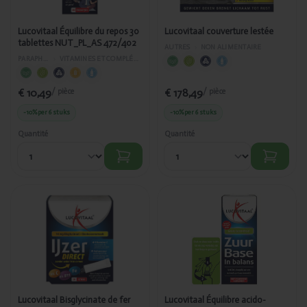
Lucovitaal Équilibre du repos 30
Lucovitaal couverture lestée
tablettes NUT_PL_AS 472/402
AUTRES
›
NON ALIMENTAIRE
PARAPHARMACIE
›
VITAMINES ET COMPLÉMENTS ALIMENTAIRES
€ 10,49
€ 178,49
/ pièce
/ pièce
-10%
per 6 stuks
-10%
per 6 stuks
Quantité
Quantité
Ajouté
Ajouté
Lucovitaal
Lucovitaal
Bisglycinate
Équilibre
de fer direct
acido-
20 bâtonnets
basique -
NUT 472/482
gouttes
basiques
30ml NUT
472/211
Lucovitaal Bisglycinate de fer
Lucovitaal Équilibre acido-