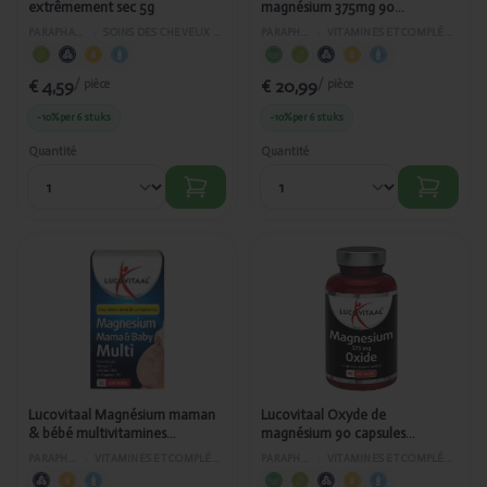
extrêmement sec 5g
magnésium 375mg 90
comprimés NUT 472/379
PARAPHARMACIE
›
SOINS DES CHEVEUX ET DU VISAGE
PARAPHARMACIE
›
VITAMINES ET COMPLÉMENTS ALIMENTAIRES
€ 4,59
€ 20,99
/ pièce
/ pièce
-10%
per 6 stuks
-10%
per 6 stuks
Quantité
Quantité
Ajouté
Ajouté
Lucovitaal
Lucovitaal
Magnésium
Oxyde de
maman & bébé
magnésium
multivitamines
90 capsules
grossesse 30
NUT472/471
capsules
NUT_PL_AS
472/421
Lucovitaal Magnésium maman
Lucovitaal Oxyde de
& bébé multivitamines
magnésium 90 capsules
grossesse 30 capsules
NUT472/471
PARAPHARMACIE
›
VITAMINES ET COMPLÉMENTS ALIMENTAIRES
PARAPHARMACIE
›
VITAMINES ET COMPLÉMENTS ALIMENTAIRES
NUT_PL_AS 472/421