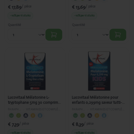
€ 17,89
€ 13,69
/ pièce
/ pièce
-10%
per 6 stuks
-10%
per 6 stuks
Quantité
Quantité
Ajouté
Ajouté
Lucovitaal
Lucovitaal
Mélatonine L-
Mélatonine
tryptophane
pour enfants
5mg 30
0,299mg
comprimés
saveur tutti-
NUT_AS
frutti 30
472/240
pastilles
AS472/241
Lucovitaal Mélatonine L-
Lucovitaal Mélatonine pour
tryptophane 5mg 30 comprimés
enfants 0,299mg saveur tutti-
NUT_AS 472/240
frutti 30 pastilles AS472/241
PARAPHARMACIE
›
VITAMINES ET COMPLÉMENTS ALIMENTAIRES
PARAPHARMACIE
›
VITAMINES ET COMPLÉMENTS ALIMENTAIRES
€ 7,39
€ 8,39
/ pièce
/ pièce
-10%
per 6 stuks
-10%
per 6 stuks