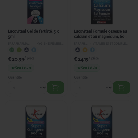
fertilité, 5 x
osseuse au
5ml
calcium et au
magnésium,
60 comprimés
NUT472/388
Lucovitaal Gel de fertilité, 5 x
Lucovitaal Formule osseuse au
5ml
calcium et au magnésium, 60
comprimés NUT472/388
PARAPHARMACIE
›
HYGIÈNE FÉMININE
PARAPHARMACIE
›
VITAMINES ET COMPLÉMENTS ALIMENTAIRES
€ 20,99
€ 24,19
/ pièce
/ pièce
-10%
per 6 stuks
-10%
per 6 stuks
Quantité
Quantité
Ajouté
Ajouté
Lucovitaal
Lucovitaal
Super
Super
Collagène
Collagène
2000 mg 60
2000 mg 150
comprimés
comprimés
NUT_AS
NUT_AS