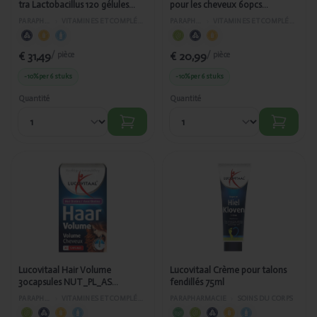
tra Lactobacillus 120 gélules
pour les cheveux 60pcs
PL_AS372/390
NUT_PL_AS 472/431
PARAPHARMACIE
›
VITAMINES ET COMPLÉMENTS ALIMENTAIRES
PARAPHARMACIE
›
VITAMINES ET COMPLÉMENTS ALIMENTAIRES
€ 31,49
€ 20,99
/ pièce
/ pièce
-10%
per 6 stuks
-10%
per 6 stuks
Quantité
Quantité
Ajouté
Ajouté
Lucovitaal
Lucovitaal
Hair Volume
Crème pour
30capsules
talons
NUT_PL_AS
fendillés 75ml
472/269
Lucovitaal Hair Volume
Lucovitaal Crème pour talons
30capsules NUT_PL_AS
fendillés 75ml
472/269
PARAPHARMACIE
›
VITAMINES ET COMPLÉMENTS ALIMENTAIRES
PARAPHARMACIE
›
SOINS DU CORPS