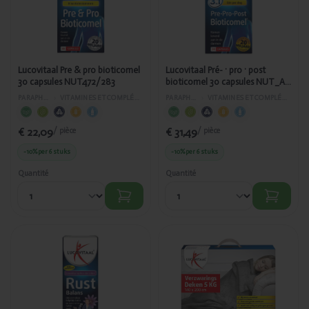
bioticomel 30
post
capsules
bioticomel
NUT472/283
30 capsules
NUT_AS
472/410
Lucovitaal Pre & pro bioticomel
Lucovitaal Pré- · pro · post
30 capsules NUT472/283
bioticomel 30 capsules NUT_AS
472/410
PARAPHARMACIE
›
VITAMINES ET COMPLÉMENTS ALIMENTAIRES
PARAPHARMACIE
›
VITAMINES ET COMPLÉMENTS ALIMENTAIRES
€ 22,09
€ 31,49
/ pièce
/ pièce
-10%
per 6 stuks
-10%
per 6 stuks
Quantité
Quantité
Ajouté
Ajouté
Lucovitaal
Lucovitaal
Équilibre du
couverture
repos 30
lestée
tablettes
NUT_PL_AS
472/402