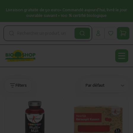
Livraison gratuite de 50 euro• Commandé aujourd’hui, livré le jour
ouvrable suivant • 100 % certifié biologique
Open
Produits
Produits
Filters
Ajouté
Ajouté
Lucovitaal
Lucovitaal
Multi
Coussin
completes
carré Cherry
homme 120
Stone
tablettes
NUT_PL_AS