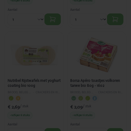
-10%
per 6 stuks
-10%
per 6 stuks
Aantal
Aantal
Toegevoegd
Toegevoegd
Nutribel
Borsa Apéro
Rijstwafels
toastjes
met yoghurt
volkoren
coating bio
tarwe bio
100g
80g - 1602
Nutribel Rijstwafels met yoghurt
Borsa Apéro toastjes volkoren
coating bio 100g
tarwe bio 80g - 1602
BROOD, BELEG EN GEBAK
›
CRACKERS EN RIJSTWAFELS
BROOD, BELEG EN GEBAK
›
CRACKERS EN RIJSTWAFELS
€ 2,69
€ 2,09
/ stuk
/ stuk
-10%
per 6 stuks
-10%
per 6 stuks
Aantal
Aantal