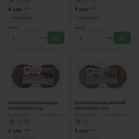
€ 2,99
€ 2,99
/ stuk
/ stuk
-10%
per 6 stuks
-10%
per 6 stuks
Aantal
Aantal
Toegevoegd
Toegevoegd
Nutribel
Nutribel
Rijstwafels
Rijstwafels
met pure
met melk
chocolade
chocolade
bio 100g
bio 100g
Nutribel Rijstwafels met pure
Nutribel Rijstwafels met melk
chocolade bio 100g
chocolade bio 100g
BROOD, BELEG EN GEBAK
›
CRACKERS EN RIJSTWAFELS
BROOD, BELEG EN GEBAK
›
CRACKERS EN RIJSTWAFELS
€ 2,69
€ 2,69
/ stuk
/ stuk