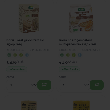
Toegevoegd
Toegevoegd
Borsa Toast
Borsa Toast
geroosterd
geroosterd
bio 250g -
multigranen
1614
bio 225g - 1615
Borsa Toast geroosterd bio
Borsa Toast geroosterd
250g - 1614
multigranen bio 225g - 1615
BROOD, BELEG EN GEBAK
›
CRACKERS EN RIJSTWAFELS
BROOD, BELEG EN GEBAK
›
CRACKERS EN RIJSTWAFELS
€ 4,39
€ 4,09
/ stuk
/ stuk
-10%
per 6 stuks
-10%
per 6 stuks
Aantal
Aantal
Toegevoegd
Toegevoegd
Nutribel
Nutribel
Rijstwafels
Maïswafels