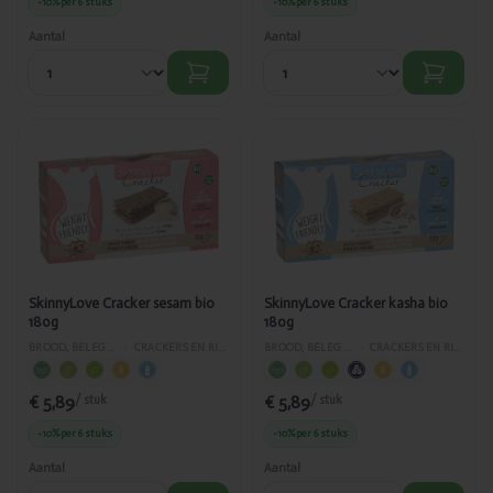
-10%
per 6 stuks
-10%
per 6 stuks
Aantal
Aantal
Toegevoegd
Toegevoegd
SkinnyLove
SkinnyLove
Cracker
Cracker
sesam bio
kasha bio
180g
180g
SkinnyLove Cracker sesam bio
SkinnyLove Cracker kasha bio
180g
180g
BROOD, BELEG EN GEBAK
›
CRACKERS EN RIJSTWAFELS
BROOD, BELEG EN GEBAK
›
CRACKERS EN RIJSTWAFELS
€ 5,89
€ 5,89
/ stuk
/ stuk
-10%
per 6 stuks
-10%
per 6 stuks
Aantal
Aantal