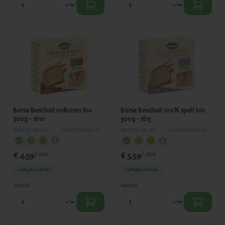
Toegevoegd
Toegevoegd
Borsa
Borsa
Beschuit
Beschuit
volkoren bio
100% spelt
300g - 1610
bio 300g -
1613
Borsa Beschuit volkoren bio
Borsa Beschuit 100% spelt bio
300g - 1610
300g - 1613
BROOD, BELEG EN GEBAK
›
CRACKERS EN RIJSTWAFELS
BROOD, BELEG EN GEBAK
›
CRACKERS EN RIJSTWAFELS
€ 4,59
€ 5,59
/ stuk
/ stuk
-10%
per 6 stuks
-10%
per 6 stuks
Aantal
Aantal