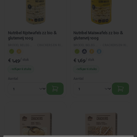
zz bio &
zz bio &
glutenvrij
glutenvrij
100g
100g
Nutribel Rijstwafels zz bio &
Nutribel Maïswafels zz bio &
glutenvrij 100g
glutenvrij 100g
BROOD, BELEG EN GEBAK
›
CRACKERS EN RIJSTWAFELS
BROOD, BELEG EN GEBAK
›
CRACKERS EN RIJSTWAFELS
€ 1,49
€ 1,69
/ stuk
/ stuk
-10%
per 6 stuks
-10%
per 6 stuks
Aantal
Aantal
Toegevoegd
Toegevoegd
Nutribel
Nutribel
Crackers
Crackers
amarant bio
boekweit bio
150g
150g