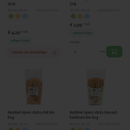
150g
50g
BROOD, BELEG EN GEBAK
›
CRACKERS EN RIJSTWAFELS
BROOD, BELEG EN GEBAK
›
CRACKERS EN RIJSTWAFELS
€ 2,99
/ stuk
€ 4,29
/ stuk
-10%
per 6 stuks
-10%
per 6 stuks
Aantal
Tijdelijk niet beschikbaar
Toegevoegd
Toegevoegd
Nutribel
Nutribel
Apero sticks
Apero sticks
chili bio 60g
tomaat
basilicum bio
60g
Nutribel Apero sticks chili bio
Nutribel Apero sticks tomaat
60g
basilicum bio 60g
BROOD, BELEG EN GEBAK
›
CRACKERS EN RIJSTWAFELS
BROOD, BELEG EN GEBAK
›
CRACKERS EN RIJSTWAFELS