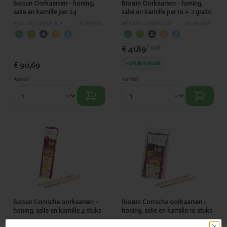
Biosun Oorkaarsen - honing,
Biosun Oorkaarsen - honing,
salie en kamille per 24
salie en kamille per 10 + 2 gratis
BEAUTY, COSMETICA EN LICHAAMVERZORGING
›
LICHAAMSVERZORGING
BEAUTY, COSMETICA EN LICHAAMVERZORGING
›
LICHAAMSVERZORGING
€ 41,89
/ stuk
€ 90,69
-10%
per 6 stuks
Aantal
Aantal
Toegevoegd
Toegevoegd
Biosun
Biosun
Conische
Conische
oorkaarsen -
oorkaarsen -
honing, salie
honing, salie
en kamille 4
en kamille 10
stuks
stuks
Biosun Conische oorkaarsen -
Biosun Conische oorkaarsen -
honing, salie en kamille 4 stuks
honing, salie en kamille 10 stuks
BEAUTY, COSMETICA EN LICHAAMVERZORGING
›
LICHAAMSVERZORGING
BEAUTY, COSMETICA EN LICHAAMVERZORGING
›
LICHAAMSVERZORGING