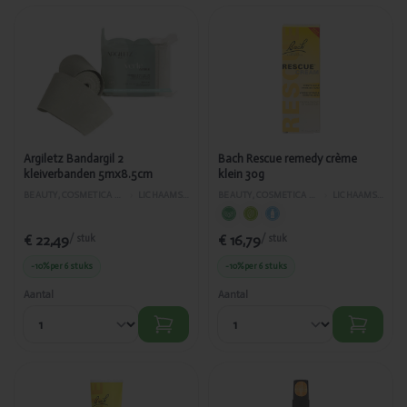
Toegevoegd
Toegevoegd
Argiletz
Bach Rescue
Bandargil 2
remedy
kleiverbanden
crème klein
5mx8.5cm
30g
Argiletz Bandargil 2
Bach Rescue remedy crème
kleiverbanden 5mx8.5cm
klein 30g
BEAUTY, COSMETICA EN LICHAAMVERZORGING
›
LICHAAMSVERZORGING
BEAUTY, COSMETICA EN LICHAAMVERZORGING
›
LICHAAMSVERZORGING
€ 22,49
€ 16,79
/ stuk
/ stuk
-10%
per 6 stuks
-10%
per 6 stuks
Aantal
Aantal
Toegevoegd
Toegevoegd
Bach Rescue
Benecos Men