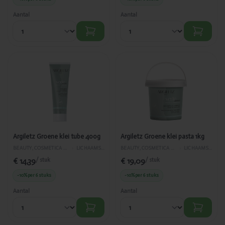
Aantal
Aantal
Toegevoegd
Toegevoegd
Argiletz
Argiletz
Groene klei
Groene klei
tube 400g
pasta 1kg
Argiletz Groene klei tube 400g
Argiletz Groene klei pasta 1kg
BEAUTY, COSMETICA EN LICHAAMVERZORGING
›
LICHAAMSVERZORGING
BEAUTY, COSMETICA EN LICHAAMVERZORGING
›
LICHAAMSVERZORGING
€ 14,39
€ 19,09
/ stuk
/ stuk
-10%
per 6 stuks
-10%
per 6 stuks
Aantal
Aantal