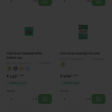
Toegevoegd
Toegevoegd
Polar Bear
Polar Bear
Essential
Essential Oil
witte balsem
27ml
19g
Polar Bear Essential witte
Polar Bear Essential Oil 27ml
balsem 19g
BEAUTY, COSMETICA EN LICHAAMVERZORGING
›
LICHAAMSVERZORGING
BEAUTY, COSMETICA EN LICHAAMVERZORGING
›
LICHAAMSVERZORGING
€ 5,59
€ 9,69
/ stuk
/ stuk
-10%
per 6 stuks
-10%
per 6 stuks
Aantal
Aantal