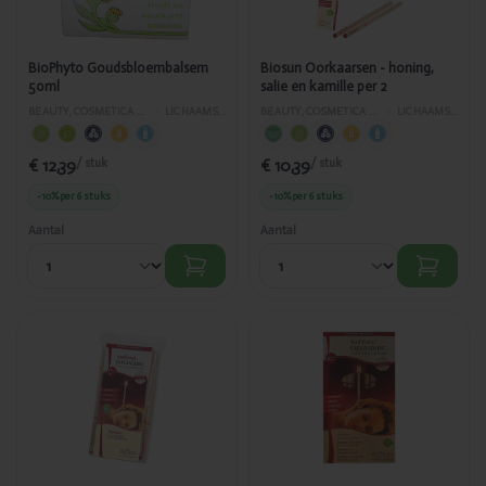
BioPhyto Goudsbloembalsem
Biosun Oorkaarsen - honing,
50ml
salie en kamille per 2
BEAUTY, COSMETICA EN LICHAAMVERZORGING
›
LICHAAMSVERZORGING
BEAUTY, COSMETICA EN LICHAAMVERZORGING
›
LICHAAMSVERZORGING
€ 12,39
€ 10,39
/ stuk
/ stuk
-10%
per 6 stuks
-10%
per 6 stuks
Aantal
Aantal
Toegevoegd
Toegevoegd
Biosun
Biosun
Oorkaarsen -
Oorkaarsen -
honing, salie
honing, salie
en kamille per
en kamille per
24
10 + 2 gratis