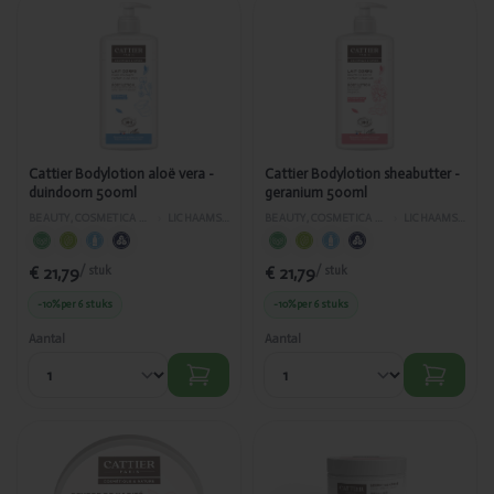
Toegevoegd
Toegevoegd
Cattier
Cattier
Bodylotion
Bodylotion
aloë vera -
sheabutter -
duindoorn
geranium
500ml
500ml
Cattier Bodylotion aloë vera -
Cattier Bodylotion sheabutter -
duindoorn 500ml
geranium 500ml
BEAUTY, COSMETICA EN LICHAAMVERZORGING
›
LICHAAMSVERZORGING
BEAUTY, COSMETICA EN LICHAAMVERZORGING
›
LICHAAMSVERZORGING
€ 21,79
€ 21,79
/ stuk
/ stuk
-10%
per 6 stuks
-10%
per 6 stuks
Aantal
Aantal
Toegevoegd
Toegevoegd
Cattier
Cattier
Sheabutter
Sheabutter