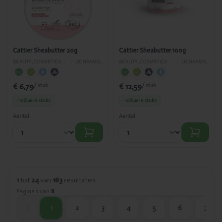
20g
100g
Cattier Sheabutter 20g
Cattier Sheabutter 100g
BEAUTY, COSMETICA EN LICHAAMVERZORGING
›
LICHAAMSVERZORGING
BEAUTY, COSMETICA EN LICHAAMVERZORGING
›
LICHAAMSVERZORGING
€ 6,79
€ 12,59
/ stuk
/ stuk
-10%
per 6 stuks
-10%
per 6 stuks
Aantal
Aantal
1
tot
24
van
183
resultaten
Pagina
1
van
8
1
2
3
4
5
6
7
huidige pagina