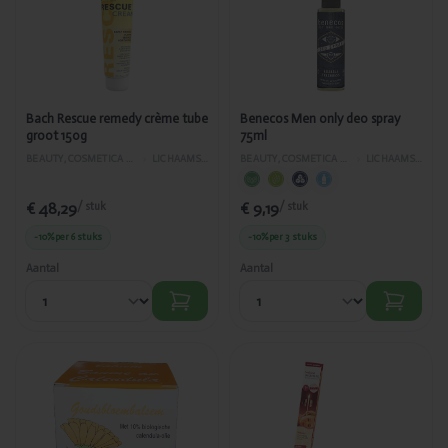
remedy
only deo
crème tube
spray 75ml
groot 150g
Bach Rescue remedy crème tube
Benecos Men only deo spray
groot 150g
75ml
BEAUTY, COSMETICA EN LICHAAMVERZORGING
›
LICHAAMSVERZORGING
BEAUTY, COSMETICA EN LICHAAMVERZORGING
›
LICHAAMSVERZORGING
€ 48,29
€ 9,19
/ stuk
/ stuk
-10%
per 6 stuks
-10%
per 3 stuks
Aantal
Aantal
Toegevoegd
Toegevoegd
BioPhyto
Biosun
Goudsbloembalsem
Oorkaarsen -
50ml
honing, salie
en kamille per
2