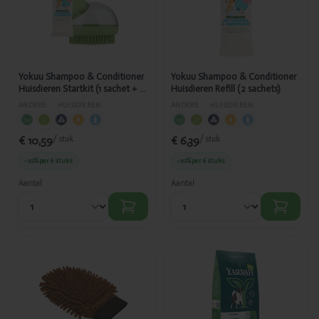
Conditioner
Conditioner
Huisdieren
Huisdieren
Startkit (1
Refill (2
sachet + 1
sachets)
scrub)
Yokuu Shampoo & Conditioner
Yokuu Shampoo & Conditioner
Huisdieren Startkit (1 sachet + 1
Huisdieren Refill (2 sachets)
scrub)
ANDERE
›
HUISDIEREN
ANDERE
›
HUISDIEREN
€ 10,59
€ 6,39
/ stuk
/ stuk
-10%
per 6 stuks
-10%
per 6 stuks
Aantal
Aantal
Toegevoegd
Toegevoegd
Yokuu
Yarrah Hond
Huisdierenverfrisser
vegan bio
handschoen
2kg