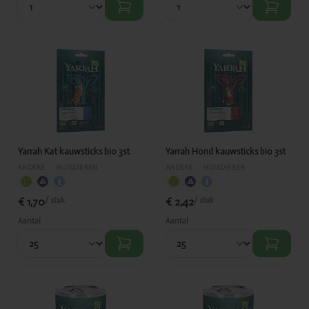
Toegevoegd
Toegevoegd
Yarrah Kat
Yarrah Hond
kauwsticks
kauwsticks
bio 3st
bio 3st
Yarrah Kat kauwsticks bio 3st
Yarrah Hond kauwsticks bio 3st
ANDERE
›
HUISDIEREN
ANDERE
›
HUISDIEREN
€ 1,70
€ 2,42
/ stuk
/ stuk
Aantal
Aantal
Toegevoegd
Toegevoegd
Yarrah Hond
Yarrah Kat