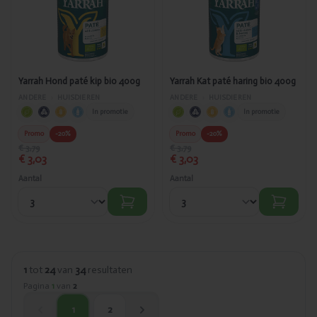
paté kip bio
paté haring
400g
bio 400g
Yarrah Hond paté kip bio 400g
Yarrah Kat paté haring bio 400g
ANDERE
›
HUISDIEREN
ANDERE
›
HUISDIEREN
In promotie
In promotie
Promo
-20%
Promo
-20%
€ 3,79
€ 3,79
€ 3,03
€ 3,03
Aantal
Aantal
1
tot
24
van
34
resultaten
Pagina
1
van
2
1
2
huidige pagina