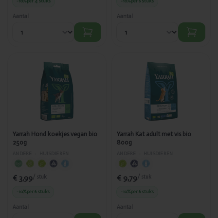
-10%
per 4 stuks
-10%
per 6 stuks
Aantal
Aantal
Toegevoegd
Toegevoegd
Yarrah Hond
Yarrah Kat
koekjes
adult met vis
vegan bio
bio 800g
250g
Yarrah Hond koekjes vegan bio
Yarrah Kat adult met vis bio
250g
800g
ANDERE
›
HUISDIEREN
ANDERE
›
HUISDIEREN
€ 3,99
€ 9,79
/ stuk
/ stuk
-10%
per 6 stuks
-10%
per 6 stuks
Aantal
Aantal