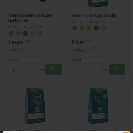
Yokuu Huisdierenverfrisser
Yarrah Hond vegan bio 2kg
handschoen
ANDERE
›
HUISDIEREN
ANDERE
›
HUISDIEREN
€ 10,59
€ 17,19
/ stuk
/ stuk
-10%
per 6 stuks
-10%
per 4 stuks
Aantal
Aantal
Toegevoegd
Toegevoegd
Yarrah Kat
Yarrah Hond
gesteriliseerd
kleine rassen
bio 2kg
bio 2kg
Yarrah Kat gesteriliseerd bio 2kg
Yarrah Hond kleine rassen bio