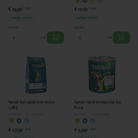
€ 19,39
€ 12,19
/ stuk
/ stuk
-10%
per 4 stuks
-10%
per 6 stuks
Aantal
Aantal
Toegevoegd
Toegevoegd
Yarrah Kat
Yarrah Hond
adult met vis
brokjes kip
bio 2,4kg
bio 820g
Yarrah Kat adult met vis bio
Yarrah Hond brokjes kip bio
2,4kg
820g
ANDERE
›
HUISDIEREN
ANDERE
›
HUISDIEREN
€ 27,39
€ 5,99
/ stuk
/ stuk