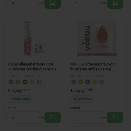
Toegevoegd
Toegevoegd
Yokuu
Yokuu
Allergenenspray
Allergenenspray
voor Huisdieren
voor huisdieren
Startkit (1 parel + 1
refill (2 parels)
spray)
Yokuu Allergenenspray voor
Yokuu Allergenenspray voor
Huisdieren Startkit (1 parel + 1
huisdieren refill (2 parels)
spray)
ANDERE
›
HUISDIEREN
ANDERE
›
HUISDIEREN
€ 21,09
€ 21,09
/ stuk
/ stuk
-10%
per 6 stuks
-10%
per 6 stuks
Aantal
Aantal