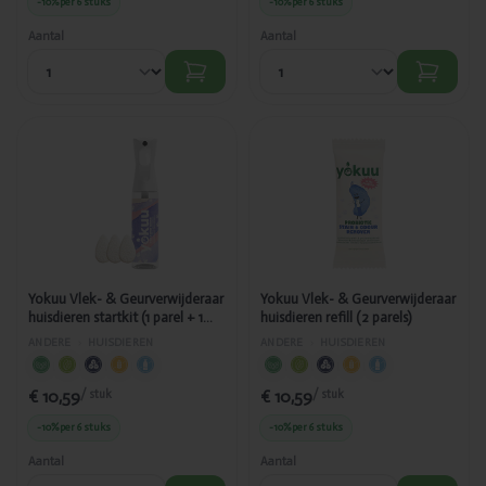
-10%
per 6 stuks
-10%
per 6 stuks
Aantal
Aantal
Toegevoegd
Toegevoegd
Yokuu Vlek- &
Yokuu Vlek- &
Geurverwijderaar
Geurverwijderaar
huisdieren startkit
huisdieren refill (2
(1 parel + 1 spray)
parels)
Yokuu Vlek- & Geurverwijderaar
Yokuu Vlek- & Geurverwijderaar
huisdieren startkit (1 parel + 1
huisdieren refill (2 parels)
spray)
ANDERE
›
HUISDIEREN
ANDERE
›
HUISDIEREN
€ 10,59
€ 10,59
/ stuk
/ stuk
-10%
per 6 stuks
-10%
per 6 stuks
Aantal
Aantal