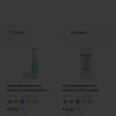
Producten
Producten
Filters
Toegevoegd
Toegevoegd
Yokuu
Yokuu
Allesreiniger
Allesreiniger
voor
voor
huisdieren
huisdieren
startkit (1 parel
refill (2 parels)
+ 1 spray)
Yokuu Allesreiniger voor
Yokuu Allesreiniger voor
huisdieren startkit (1 parel + 1
huisdieren refill (2 parels)
spray)
ANDERE
›
HUISDIEREN
ANDERE
›
HUISDIEREN
€ 8,89
€ 8,49
/ stuk
/ stuk