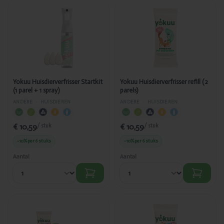
Toegevoegd
Toegevoegd
Yokuu
Yokuu
Huisdierverfrisser
Huisdierverfrisser
Startkit (1 parel + 1
refill (2 parels)
spray)
Yokuu Huisdierverfrisser Startkit
Yokuu Huisdierverfrisser refill (2
(1 parel + 1 spray)
parels)
ANDERE
›
HUISDIEREN
ANDERE
›
HUISDIEREN
€ 10,59
€ 10,59
/ stuk
/ stuk
-10%
per 6 stuks
-10%
per 6 stuks
Aantal
Aantal
Toegevoegd
Toegevoegd
Yokuu
Yokuu
Shampoo &
Shampoo &