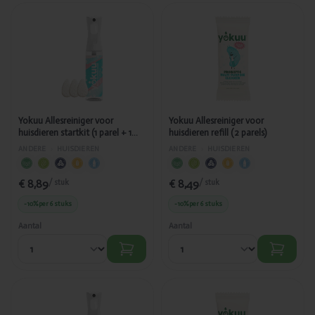
Toegevoegd
Toegevoegd
Yokuu
Yokuu
Allesreiniger
Allesreiniger
voor
voor
huisdieren
huisdieren
startkit (1 parel
refill (2 parels)
+ 1 spray)
Yokuu Allesreiniger voor
Yokuu Allesreiniger voor
huisdieren startkit (1 parel + 1
huisdieren refill (2 parels)
spray)
ANDERE
›
HUISDIEREN
ANDERE
›
HUISDIEREN
€ 8,89
€ 8,49
/ stuk
/ stuk
-10%
per 6 stuks
-10%
per 6 stuks
Aantal
Aantal
Toegevoegd
Toegevoegd
Yokuu Vlek- &
Yokuu Vlek- &