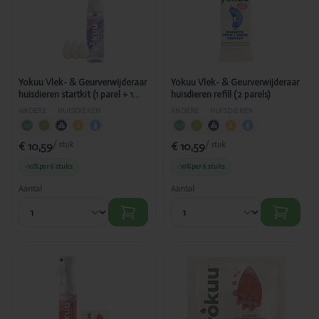
Geurverwijderaar
Geurverwijderaar
huisdieren startkit
huisdieren refill (2
(1 parel + 1 spray)
parels)
Yokuu Vlek- & Geurverwijderaar
Yokuu Vlek- & Geurverwijderaar
huisdieren startkit (1 parel + 1
huisdieren refill (2 parels)
spray)
ANDERE
›
HUISDIEREN
ANDERE
›
HUISDIEREN
€ 10,59
€ 10,59
/ stuk
/ stuk
-10%
per 6 stuks
-10%
per 6 stuks
Aantal
Aantal
Toegevoegd
Toegevoegd
Yokuu
Yokuu
Allergenenspray
Allergenenspray
voor Huisdieren
voor huisdieren
Startkit (1 parel + 1
refill (2 parels)
spray)