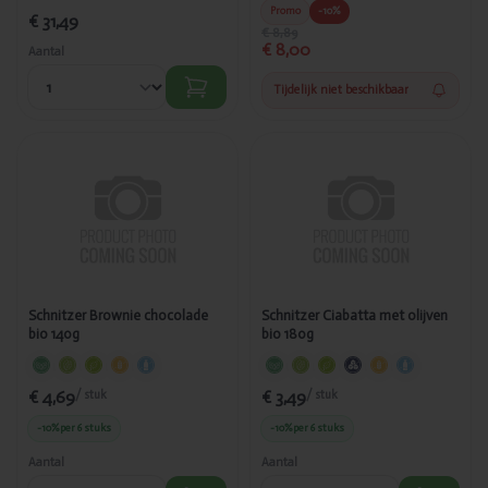
Promo
-10%
€ 31,49
€ 8,89
€ 8,00
Aantal
Tijdelijk niet beschikbaar
Toegevoegd
Toegevoegd
Schnitzer
Schnitzer
Brownie
Ciabatta met
chocolade
olijven bio
bio 140g
180g
Schnitzer Brownie chocolade
Schnitzer Ciabatta met olijven
bio 140g
bio 180g
€ 4,69
€ 3,49
/ stuk
/ stuk
-10%
per 6 stuks
-10%
per 6 stuks
Aantal
Aantal