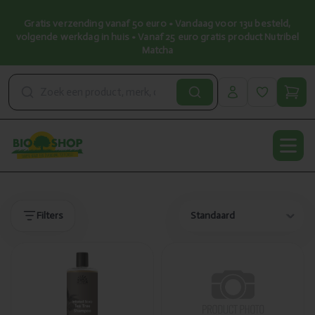
Gratis verzending vanaf 50 euro • Vandaag voor 13u besteld,
volgende werkdag in huis • Vanaf 25 euro gratis product Nutribel
Matcha
Open
Producten
Producten
Filters
Toegevoegd
Toegevoegd
Urtekram
King Soba
Shampoo tea
Miso soep
tree 500ml
instant
pompoen bio
6x10g