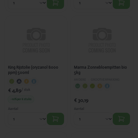
Toegevoegd
Toegevoegd
King Rijstolie
Marma
(oryzanol
Zonnebloempitten
8000 ppm)
bio 5kg
500ml
King Rijstolie (oryzanol 8000
Marma Zonnebloempitten bio
ppm) 500ml
5kg
ANDERE
›
GROOTVERPAKKING
€ 4,89
/ stuk
-10%
per 6 stuks
€ 30,19
Aantal
Aantal