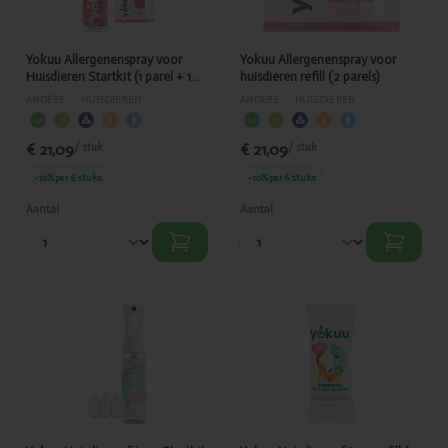
Yokuu Allergenenspray voor
Yokuu Allergenenspray voor
Huisdieren Startkit (1 parel + 1
huisdieren refill (2 parels)
spray)
ANDERE
›
HUISDIEREN
ANDERE
›
HUISDIEREN
€ 21,09
€ 21,09
/ stuk
/ stuk
-10%
per 6 stuks
-10%
per 6 stuks
Aantal
Aantal
Toegevoegd
Toegevoegd
Yokuu
Yokuu
Huisdierverfrisser
Huisdierverfrisser
Startkit (1 parel + 1
refill (2 parels)
spray)