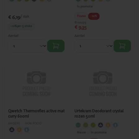
In promotie
€ 6,19
Promo
-10%
/ stuk
€ 10,39
-10%
per 5 stuks
€ 9,35
Aantal
Aantal
Toegevoegd
Toegevoegd
Qwetch
Urtekram
Thermosfles
Deodorant
active mat
crystal rozen
curry 600ml
50ml
Qwetch Thermosfles active mat
Urtekram Deodorant crystal
curry 600ml
rozen 50ml
ANDERE
›
NON FOOD
Nieuw
In promotie