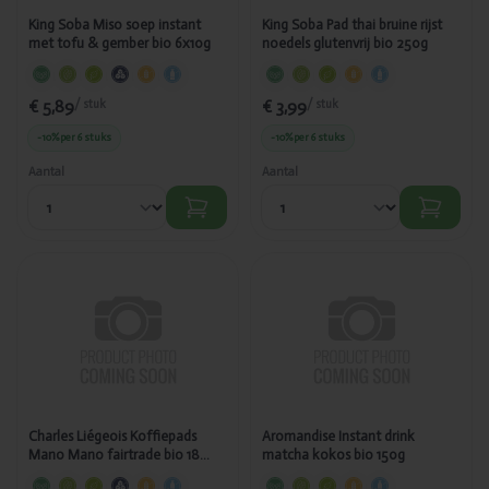
King Soba Miso soep instant
King Soba Pad thai bruine rijst
met tofu & gember bio 6x10g
noedels glutenvrij bio 250g
€ 5,89
€ 3,99
/ stuk
/ stuk
-10%
per 6 stuks
-10%
per 6 stuks
Aantal
Aantal
Toegevoegd
Toegevoegd
Charles
Aromandise
Liégeois
Instant drink
Koffiepads
matcha kokos
Mano Mano
bio 150g
fairtrade bio
18 stuks - 9111
Charles Liégeois Koffiepads
Aromandise Instant drink
Mano Mano fairtrade bio 18
matcha kokos bio 150g
stuks - 9111