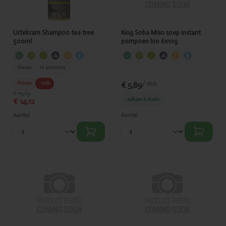
Urtekram Shampoo tea tree
King Soba Miso soep instant
500ml
pompoen bio 6x10g
Nieuw
In promotie
Promo
-10%
€ 5,89
/ stuk
€ 15,69
€ 14,12
-10%
per 6 stuks
Aantal
Aantal
Toegevoegd
Toegevoegd
King Soba
King Soba
Miso soep
Pad thai
instant met
bruine rijst
tofu &
noedels
gember bio
glutenvrij bio
6x10g
250g