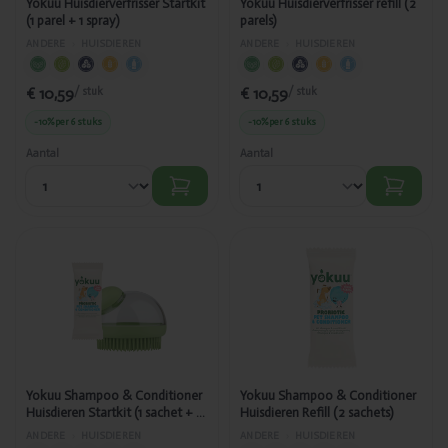
Yokuu Huisdierverfrisser Startkit
Yokuu Huisdierverfrisser refill (2
(1 parel + 1 spray)
parels)
ANDERE
›
HUISDIEREN
ANDERE
›
HUISDIEREN
€ 10,59
€ 10,59
/ stuk
/ stuk
-10%
per 6 stuks
-10%
per 6 stuks
Aantal
Aantal
Toegevoegd
Toegevoegd
Yokuu
Yokuu
Shampoo &
Shampoo &
Conditioner
Conditioner
Huisdieren
Huisdieren
Startkit (1
Refill (2
sachet + 1
sachets)
scrub)
Yokuu Shampoo & Conditioner
Yokuu Shampoo & Conditioner
Huisdieren Startkit (1 sachet + 1
Huisdieren Refill (2 sachets)
scrub)
ANDERE
›
HUISDIEREN
ANDERE
›
HUISDIEREN