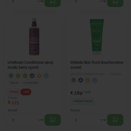
Toegevoegd
Toegevoegd
Urtekram
Weleda Skin
Conditioner
food
spray nordic
douchecreme
berry 250ml
200ml
Urtekram Conditioner spray
Weleda Skin food douchecreme
nordic berry 250ml
200ml
BEAUTY, COSMETICA EN LICHAAMVERZORGING
›
DOUCHE EN BAD
Nieuw
In promotie
Promo
-10%
€ 7,89
/ stuk
€ 8,59
€ 7,73
-10%
per 6 stuks
Aantal
Aantal