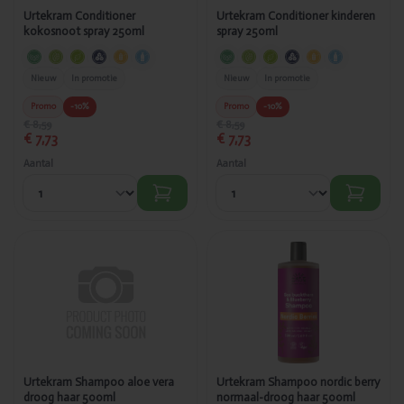
Urtekram Conditioner
Urtekram Conditioner kinderen
kokosnoot spray 250ml
spray 250ml
Nieuw
In promotie
Nieuw
In promotie
Promo
-10%
Promo
-10%
€ 8,59
€ 8,59
€ 7,73
€ 7,73
Aantal
Aantal
Toegevoegd
Toegevoegd
Urtekram
Urtekram
Shampoo
Shampoo
aloe vera
nordic berry
droog haar
normaal-
500ml
droog haar
500ml
Urtekram Shampoo aloe vera
Urtekram Shampoo nordic berry
droog haar 500ml
normaal-droog haar 500ml