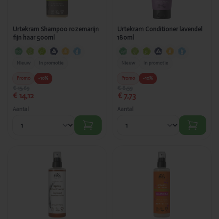
Urtekram Shampoo rozemarijn
Urtekram Conditioner lavendel
fijn haar 500ml
180ml
Nieuw
In promotie
Nieuw
In promotie
Promo
-10%
Promo
-10%
€ 15,69
€ 8,59
€ 14,12
€ 7,73
Aantal
Aantal
Toegevoegd
Toegevoegd
Urtekram
Urtekram
Conditioner
Conditioner
kokosnoot
kinderen
spray 250ml
spray 250ml