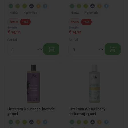
Nieuw
In promotie
Nieuw
In promotie
Promo
-10%
Promo
-10%
€ 15,69
€ 15,69
€ 14,12
€ 14,12
Aantal
Aantal
Toegevoegd
Toegevoegd
Urtekram
Urtekram
Douchegel
Wasgel baby
lavendel
parfumvrij
500ml
250ml
Urtekram Douchegel lavendel
Urtekram Wasgel baby
500ml
parfumvrij 250ml