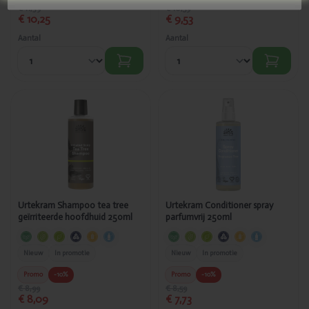
€ 11,39
€ 10,59
€ 10,25
€ 9,53
Aantal
Aantal
Toegevoegd
Toegevoegd
Urtekram
Urtekram
Shampoo tea
Conditioner
tree
spray
geïrriteerde
parfumvrij
hoofdhuid
250ml
250ml
Urtekram Shampoo tea tree
Urtekram Conditioner spray
geïrriteerde hoofdhuid 250ml
parfumvrij 250ml
Nieuw
In promotie
Nieuw
In promotie
Promo
-10%
Promo
-10%
€ 8,99
€ 8,59
€ 8,09
€ 7,73