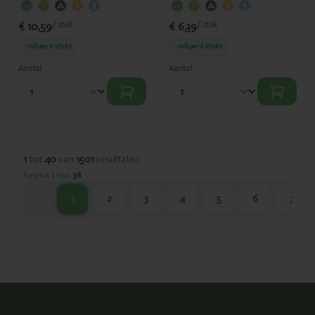
€ 10,59
€ 6,39
/ stuk
/ stuk
-10%
per 6 stuks
-10%
per 6 stuks
Aantal
Aantal
1
tot
40
van
1501
resultaten
Pagina
1
van
38
1
2
3
4
5
6
7
huidige pagina