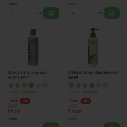
Aantal
Aantal
Toegevoegd
Toegevoegd
Urtekram
Urtekram
Shampoo
Bodylotion
rasul volume
aloe vera
250ml
245ml
Urtekram Shampoo rasul
Urtekram Bodylotion aloe vera
volume 250ml
245ml
Nieuw
In promotie
Nieuw
In promotie
Promo
-10%
Promo
-10%
€ 8,99
€ 11,39
€ 8,09
€ 10,25
Aantal
Aantal