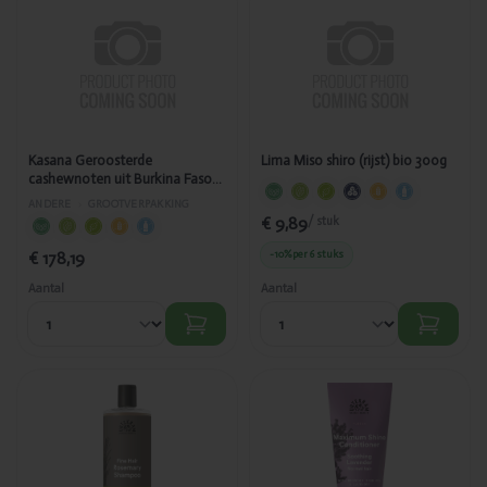
Toegevoegd
Toegevoegd
Kasana
Lima Miso
Geroosterde
shiro (rijst)
cashewnoten
bio 300g
uit Burkina
Faso tamari &
kurkuma bio
emmer 6kg -
2837
Kasana Geroosterde
Lima Miso shiro (rijst) bio 300g
cashewnoten uit Burkina Faso
tamari & kurkuma bio emmer
ANDERE
›
GROOTVERPAKKING
6kg - 2837
€ 9,89
/ stuk
€ 178,19
-10%
per 6 stuks
Aantal
Aantal
Toegevoegd
Toegevoegd
Urtekram
Urtekram
Shampoo
Conditioner
rozemarijn
lavendel
fijn haar
180ml
500ml