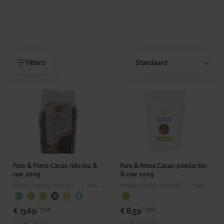
Producten
Producten
Filters
Toegevoegd
Toegevoegd
Pure & Prime
Pure & Prime
Cacao nibs
Cacao
bio & raw
poeder bio &
200g
raw 200g
Pure & Prime Cacao nibs bio &
Pure & Prime Cacao poeder bio
raw 200g
& raw 200g
NOTEN, ZADEN, VRUCHTEN, SUPERFOOD
›
RAWFOOD
NOTEN, ZADEN, VRUCHTEN, SUPERFOOD
›
RAWFOOD
€ 13,69
€ 8,59
/ stuk
/ stuk