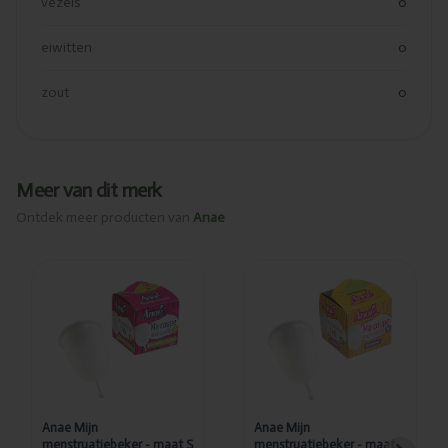
vezels
0
eiwitten
0
zout
0
Meer van dit merk
Ontdek meer producten van
Anae
Toegevoegd
Toegevoegd
Anae Mijn
Anae Mijn
menstruatiebeker -
menstruatiebeker -
maat S
maat M
Anae Mijn
Anae Mijn
menstruatiebeker - maat S
menstruatiebeker - maat