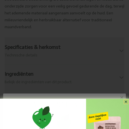
onderzijde zorgen voor een veilig gevoel gedurende de dag, terwijl
het ademende materiaal aangenaam aanvoelt op de huid. Een
milieuvriendelijk en herbruikbaar alternatief voor traditioneel
maandverband.
Specificaties & herkomst
Technische details
Ingrediënten
Bekijk de ingrediënten van dit product.
Allergenen
Ontvang Updates en Promo's
Wat zit erin?
Levering & retour