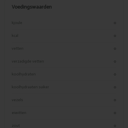
Voedingswaarden
kjoule
0
kcal
0
vetten
0
verzadigde vetten
0
koolhydraten
0
koolhydraaten suiker
0
vezels
0
eiwitten
0
zout
0