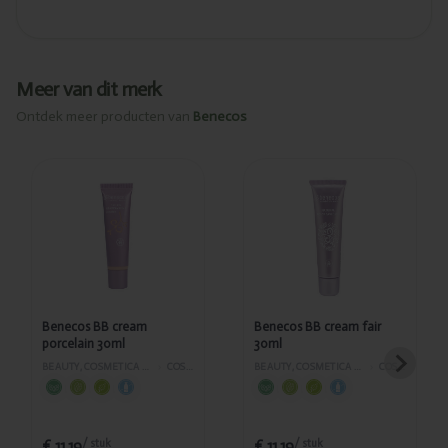
Meer van dit merk
Ontdek meer producten van
Benecos
Toegevoegd
Toegevoegd
Benecos BB
Benecos BB
cream
cream fair
porcelain
30ml
30ml
Benecos BB cream
Benecos BB cream fair
porcelain 30ml
30ml
BEAUTY, COSMETICA EN LICHAAMVERZORGING
›
COSMETICA
BEAUTY, COSMETICA EN LICHAAMVERZORGING
›
COSMETICA
€ 11,19
€ 11,19
/ stuk
/ stuk