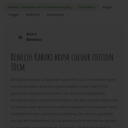
Beauty, cosmetica en lichaamverzorging
Cosmetica
Vegan
Veggie
Suikervrij
Lactosevrij
MERK
Benecos
Benecos Kabuki brush colour edition
10cm
De kabuki-kwast is bijzonder geschikt voor het aanbrengen
van los poeder op grote oppervlakken, maar werkt ook
goed met compacte poeders. De dicht opeengepakte,
hoogwaardige synthetische haren zijn aan de punt afgerond
en kunnen een grote hoeveelheid pigment vasthouden, wat
resulteert in een uitstekende dekking. De steel is gemaakt
van gelakt berkenhout uit verantwoorde bronnen en de huls
is gemaakt van recyclebaar aluminium. De kabuki-kwast is