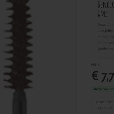
Benec
8ml
Deze diepz
borsteltje
en extra v
biologisch
landbouw, 
PRIJS
€ 7,
Kartonvoordee
Totaal voo
Nog
2
stuk(s)