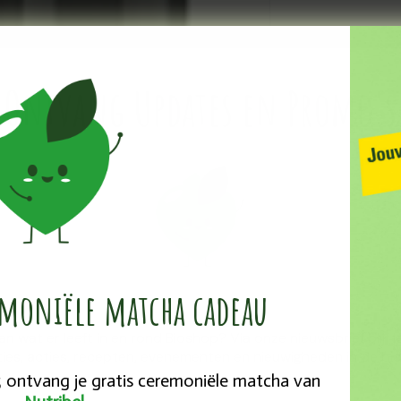
Ontvang Updates en Promo's
emoniële ​matcha cadeau
van wat er leeft in en rond Bioshop? Via onze nieuwsbrief blijf
ies, acties, recepten, evenementen en nieuwigheden in de bio
25 ontvang je gratis ceremoniële matcha van