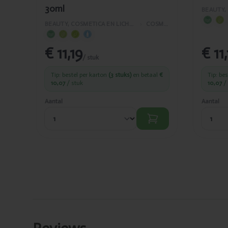
30ml
BEAUTY, COSMETICA EN LICHAAMVERZORGING
›
COSMETICA
€ 11,19
€ 11
/ stuk
Tip: bestel per karton
(3 stuks)
en betaal
€
Tip: be
10,07
/ stuk
10,07
/ 
Aantal
Aantal