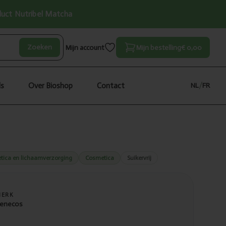
oduct Nutribel Matcha
Zoeken
Mijn account
Mijn bestelling
€ 0,00
ls
Over Bioshop
Contact
NL
/
FR
tica en lichaamverzorging
Cosmetica
Suikervrij
MERK
enecos