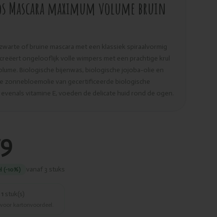
os Mascara maximum volume bruin
warte of bruine mascara met een klassiek spiraalvormig
 creëert ongelooflijk volle wimpers met een prachtige krul
olume. Biologische bijenwas, biologische jojoba-olie en
e zonnebloemolie van gecertificeerde biologische
evenals vitamine E, voeden de delicate huid rond de ogen.
79
vanaf 3 stuks
l (-10%)
r
1
stuk(s)
 voor kartonvoordeel.