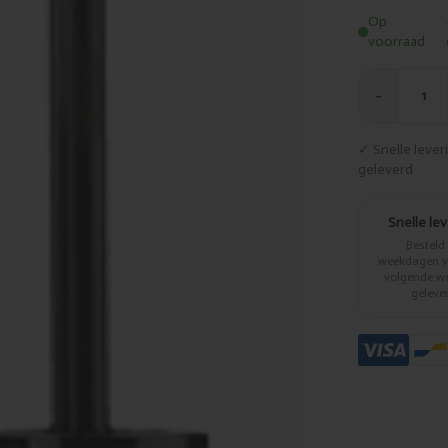
Op
voorraad
−
1
✓ Snelle leve
geleverd
Snelle le
Besteld
weekdagen vo
volgende w
geleve