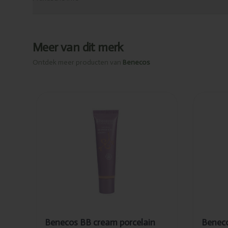
Meer van dit merk
Ontdek meer producten van
Benecos
Toegevoegd
To
Benecos BB
Be
cream
cre
porcelain
30
30ml
Benecos BB cream porcelain
Beneco