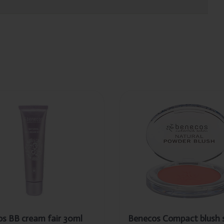
egevoegd
Toegevoegd
necos BB
Benecos
am fair
Compact blush
ml
sassy salmon
5.5g
s BB cream fair 30ml
Benecos Compact blush 