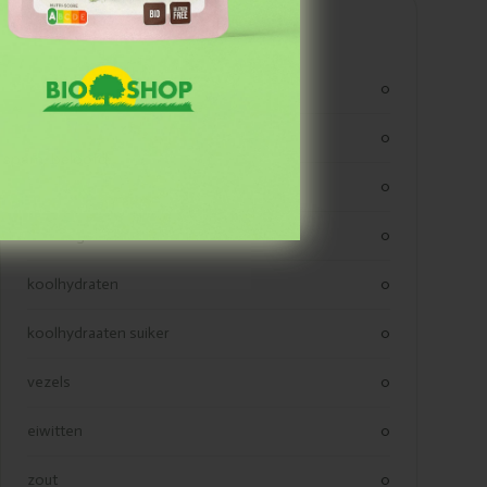
Voedingswaarden
kjoule
0
kcal
0
n spam, beloofd.
vetten
0
verzadigde vetten
0
koolhydraten
0
koolhydraaten suiker
0
vezels
0
eiwitten
0
zout
0