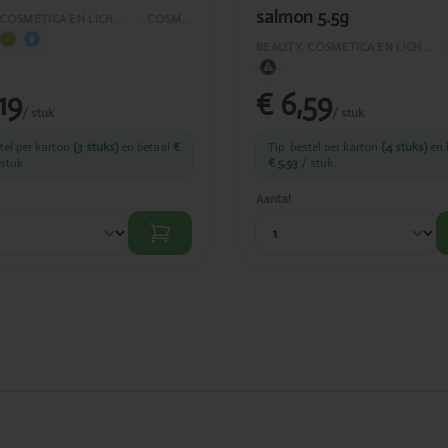
salmon 5.5g
BEAUTY, COSMETICA EN LICHAAMVERZORGING
›
COSMETICA
BEAUTY, COSMETICA EN LICHAAMVERZORGING
›
,19
€ 6,59
/ stuk
/ stuk
stel per karton
(3 stuks)
en betaal
€
Tip: bestel per karton
(4 stuks)
en 
stuk
€ 5,93
/ stuk
Aantal