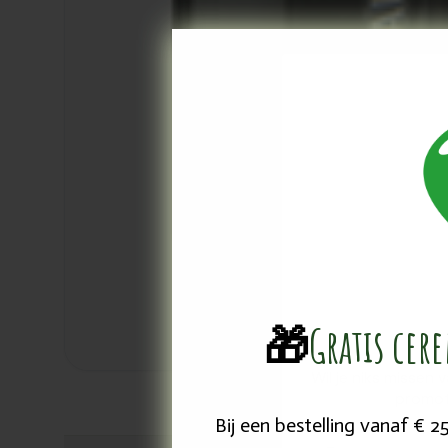
🎁
Gratis cer
Wil je niks missen 
promot
Bij een bestelling vanaf € 
Email