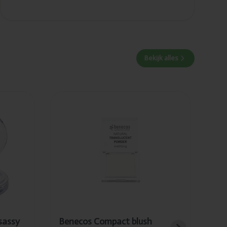
Bekijk alles
Toegevoegd
Benecos
Compact blush
transparante
poeder 6.5g
sassy
Benecos Compact blush
Be