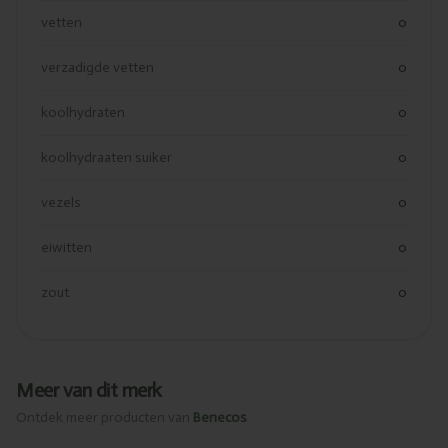
vetten
0
verzadigde vetten
0
koolhydraten
0
koolhydraaten suiker
0
vezels
0
eiwitten
0
zout
0
Meer van dit merk
Ontdek meer producten van
Benecos