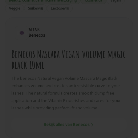
Beauty, cosmetica en lichaamverzorging
Cosmetica
Vegan
Veggie
Suikervrij
Lactosevrij
MERK
Benecos
Benecos Mascara Vegan volume magic
black 10ml
The benecos Natural Vegan Volume Mascara Magic Black
enhances volume and creates an irresistible curve to your
lashes. The natural formula creates smooth clump free
application and the Vitamin E nourishes and cares for your
lashes while providing perfect lift and volume.
Bekijk alles van Benecos