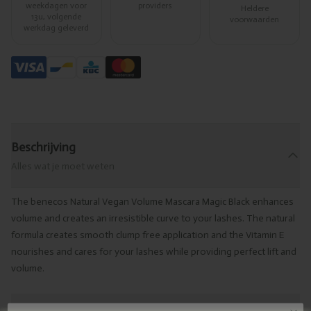
weekdagen voor
providers
Heldere
13u, volgende
voorwaarden
werkdag geleverd
Beschrijving
Alles wat je moet weten
The benecos Natural Vegan Volume Mascara Magic Black enhances
volume and creates an irresistible curve to your lashes. The natural
formula creates smooth clump free application and the Vitamin E
nourishes and cares for your lashes while providing perfect lift and
volume.