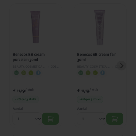
Toegevoegd
Toegevoegd
Benecos BB
Benecos BB
cream
cream fair
porcelain
30ml
30ml
Benecos BB cream
Benecos BB cream fair
porcelain 30ml
30ml
BEAUTY, COSMETICA EN LICHAAMVERZORGING
›
COSMETICA
BEAUTY, COSMETICA EN LICHAAMVERZORGING
›
COSMETICA
€ 11,19
€ 11,19
/ stuk
/ stuk
-10%
per 3 stuks
-10%
per 3 stuks
Aantal
Aantal