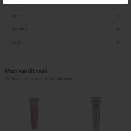
koolhydraaten suiker
0
vezels
0
eiwitten
0
zout
0
Meer van dit merk
Ontdek meer producten van
Benecos
Toegevoegd
Toegevoegd
Benecos BB
Benecos BB
cream
cream fair
porcelain
30ml
30ml