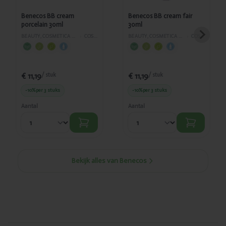
Benecos BB cream
Benecos BB cream fair
porcelain 30ml
30ml
BEAUTY, COSMETICA EN LICHAAMVERZORGING
›
COSMETICA
BEAUTY, COSMETICA EN LICHAAMVERZORGING
›
COSMETICA
€ 11,19
€ 11,19
/ stuk
/ stuk
-10%
per 3 stuks
-10%
per 3 stuks
Aantal
Aantal
Bekijk alles van Benecos