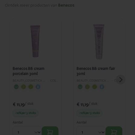
Ontdek meer producten van
Benecos
Toegevoegd
Toegevoegd
Benecos BB
Benecos BB
cream
cream fair
porcelain
30ml
30ml
Benecos BB cream
Benecos BB cream fair
porcelain 30ml
30ml
BEAUTY, COSMETICA EN LICHAAMVERZORGING
›
COSMETICA
BEAUTY, COSMETICA EN LICHAAMVERZORGING
›
COSMETICA
€ 11,19
€ 11,19
/ stuk
/ stuk
-10%
per 3 stuks
-10%
per 3 stuks
Aantal
Aantal