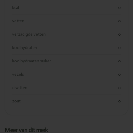
kcal
0
vetten
0
verzadigde vetten
0
koolhydraten
0
koolhydraaten suiker
0
vezels
0
eiwitten
0
zout
0
Meer van dit merk