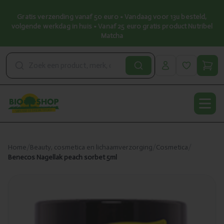
Gratis verzending vanaf 50 euro • Vandaag voor 13u besteld,
volgende werkdag in huis • Vanaf 25 euro gratis product Nutribel
Matcha
Open
Home
/
Beauty, cosmetica en lichaamverzorging
/
Cosmetica
/
Benecos Nagellak peach sorbet 5ml