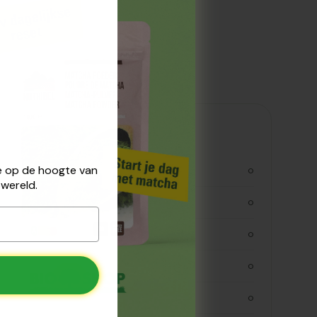
Voedingswaarden
 je op de hoogte van
kjoule
0
wereld.
kcal
0
vetten
0
verzadigde vetten
0
koolhydraten
0