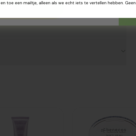
 en toe een mailtje, alleen als we echt iets te vertellen hebben. Gee
Bestel nu
egevoegd
Toegevoegd
necos BB
Benecos
am fair
Compact blush
ml
sassy salmon