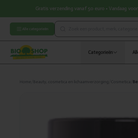
Gratis verzending vanaf 50 euro • Vandaag voor 
Alle categorieën
Categorieën
Al
Home
/
Beauty, cosmetica en lichaamverzorging
/
Cosmetica
/
Be