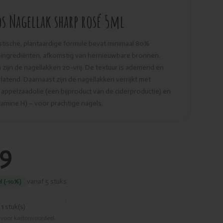
s Nagellak sharp rosé 5ml
tische, plantaardige formule bevat minimaal 80%
e ingrediënten, afkomstig van hernieuwbare bronnen.
zijn de nagellakken 20-vrij. De textuur is ademend en
atend. Daarnaast zijn de nagellakken verrijkt met
ppelzaadolie (een bijproduct van de ciderproductie) en
itamine H) – voor prachtige nagels.
19
vanaf 5 stuks
l (-10%)
r
1
stuk(s)
 voor kartonvoordeel.