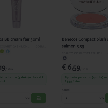
5.5g
s BB cream fair 30ml
Benecos Compact blush 
salmon 5.5g
BEAUTY, COSMETICA EN LICHAAMVERZORGING
›
COSMETICA
BEAUTY, COSMETICA EN LICHAAMVERZORGING
›
,19
€ 6,59
/ stuk
/ stuk
stel per karton
(3 stuks)
en betaal
€
Tip: bestel per karton
(4 stuks)
en 
stuk
€ 5,93
/ stuk
Aantal