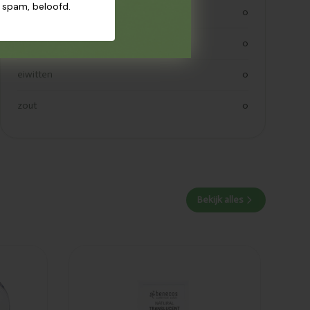
n spam, beloofd.
koolhydraaten suiker
0
vezels
0
eiwitten
0
zout
0
Bekijk alles
Toegevoegd
Benecos
Compact blush
transparante