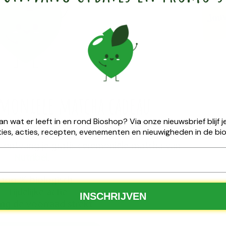
emoniële ​matcha cadeau
van wat er leeft in en rond Bioshop? Via onze nieuwsbrief blijf
ies, acties, recepten, evenementen en nieuwigheden in de bio
80% natuurlijke ingrediënten, afkomstig van hernieuwbare
25 ontvang je gratis ceremoniële matcha van
uur is ademend en waterdoorlatend. Daarnaast zijn de
Nutribel
.
product van de ciderproductie) en biotine (vitamine H) – voor
100 % biologisch
Tijdelijke actie
✅
INSCHRIJVEN
ng de voorraad strekt