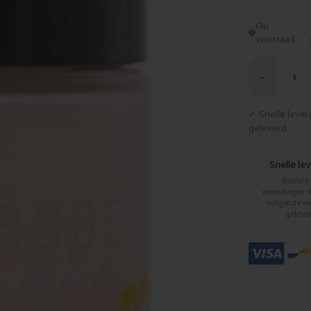
Op
voorraad
−
1
✓ Snelle leve
geleverd
Snelle le
Besteld
weekdagen vo
volgende w
geleve