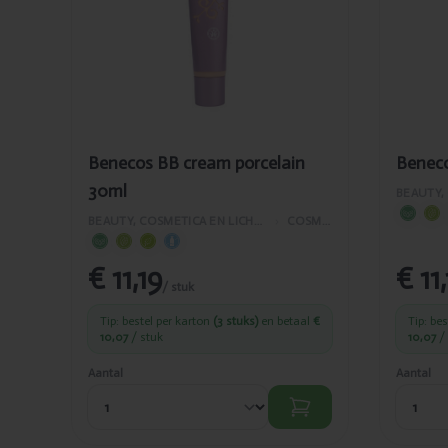
30ml
Benecos BB cream porcelain
Beneco
30ml
BEAUTY, COSMETICA EN LICHAAMVERZORGING
›
COSMETICA
€ 11,19
€ 11
/ stuk
Tip: bestel per karton
(3 stuks)
en betaal
€
Tip: be
10,07
/ stuk
10,07
/ 
Aantal
Aantal