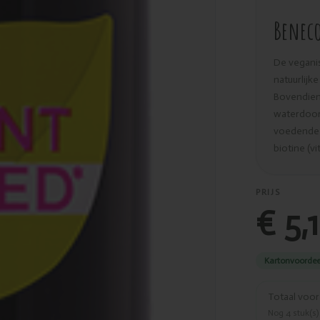
Beneco
De veganis
natuurlijk
Bovendien 
waterdoorl
voedende a
biotine (v
PRIJS
€ 5,
Kartonvoordee
Totaal voo
Nog
4
stuk(s)