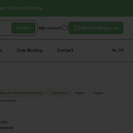
oduct Nutribel Matcha
Zoeken
Mijn account
Mijn bestelling
€ 0,00
ls
Over Bioshop
Contact
NL
/
FR
tica en lichaamverzorging
Cosmetica
Vegan
Veggie
Lactosevrij
MERK
enecos