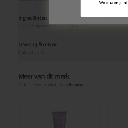
We sturen je af
Ingrediënten
Bekijk de ingrediënten van dit product.
Levering & retour
Praktische info
Meer van dit merk
Ontdek meer producten van
Benecos
Toegevoegd
To
Benecos BB
Be
cream
cre
porcelain
30