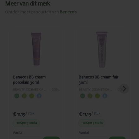
Meer van dit merk
Ontdek meer producten van
Benecos
Toegevoegd
Toegevoegd
Benecos BB
Benecos BB
cream
cream fair
porcelain
30ml
30ml
Benecos BB cream
Benecos BB cream fair
porcelain 30ml
30ml
BEAUTY, COSMETICA EN LICHAAMVERZORGING
›
COSMETICA
BEAUTY, COSMETICA EN LICHAAMVERZORGING
›
COSMETICA
€ 11,19
€ 11,19
/ stuk
/ stuk
-10%
per 3 stuks
-10%
per 3 stuks
Aantal
Aantal