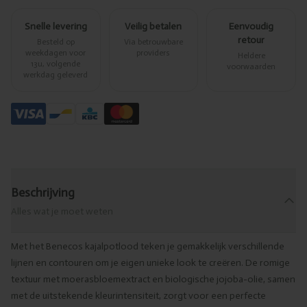
Snelle levering
Veilig betalen
Eenvoudig
retour
Besteld op
Via betrouwbare
weekdagen voor
providers
Heldere
13u, volgende
voorwaarden
werkdag geleverd
Beschrijving
Alles wat je moet weten
Met het Benecos kajalpotlood teken je gemakkelijk verschillende
lijnen en contouren om je eigen unieke look te creëren. De romige
textuur met moerasbloemextract en biologische jojoba-olie, samen
met de uitstekende kleurintensiteit, zorgt voor een perfecte