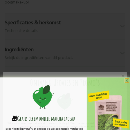
oogmake-up!
Specificaties & herkomst
Technische details
Ingrediënten
Bekijk de ingrediënten van dit product.
Levering & retour
Ontvang Updates en Promo's
Praktische info
Voedingswaarden
🎁
Gratis ceremoniële ​matcha cadeau
Wil je niks missen van wat er leeft in en rond Bioshop? Via onze nieuwsbrief blijf je op de hoogte van
promoties, acties, recepten, evenementen en nieuwigheden in de biowereld.
Bij een bestelling vanaf € 25 ontvang je gratis ceremoniële matcha van