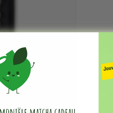
emoniële ​matcha cadeau