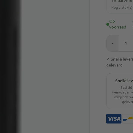
Totaal voo
Nog
2
stuk(s)
Op
voorraad
−
1
✓ Snelle leve
geleverd
Snelle le
Besteld
weekdagen vo
volgende w
geleve