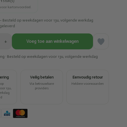
r
1
stuk(s)
 voor kartonvoordeel.
– Besteld op weekdagen voor 13u, volgende werkdag
geleverd
+
Voeg toe aan winkelwagen
ring · Besteld op weekdagen voor 13u, volgende werkdag
vering
Veilig betalen
Eenvoudig retour
 op
Via betrouwbare
Heldere voorwaarden
or 13u,
providers
erkdag
rd