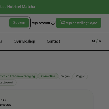
oduct Nutribel Matcha
Zoeken
Mijn account
Mijn bestelling
€ 0,00
ls
Over Bioshop
Contact
NL
/
FR
tica en lichaamverzorging
Cosmetica
Vegan
Veggie
Lactosevrij
MERK
enecos