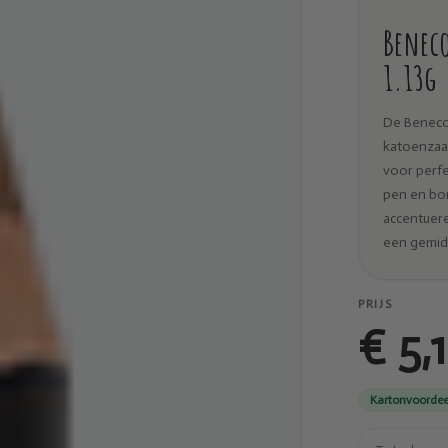
Beneco
1.13g
De Beneco
katoenzaad
voor perfe
pen en bor
accentuere
een gemidd
PRIJS
€ 5,
Kartonvoordee