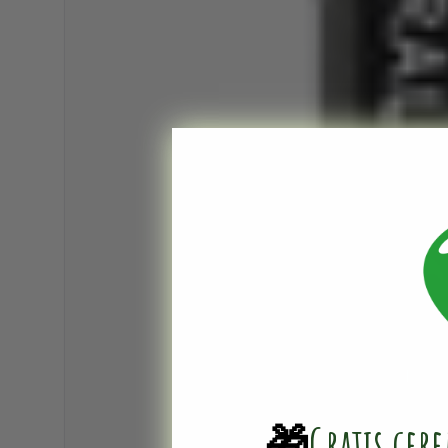
🎁
Gratis cer