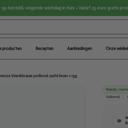
13u besteld, volgende werkdag in huis • Vanaf 25 euro gratis pr
le producten
Recepten
Aanbiedingen
Onze winke
necos Wenkbrauw potlood zacht bruin 1.13g
Beauty, cosme
Suikervrij
B