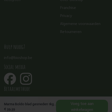
Franchise
Privacy
Algemene voorwaarden
Retourneren
Hulp nodig?
info@bioshop.be
Social media
Betaalmethode
Voeg toe aan
Marma Boldo blad gesneden 1kg - Peumus boldo
€ 39,39
winkelwagen