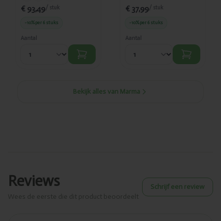
€ 93,49
€ 37,99
/ stuk
/ stuk
-10%
per 6 stuks
-10%
per 6 stuks
Aantal
Aantal
Bekijk alles van Marma
Reviews
Schrijf een review
Wees de eerste die dit product beoordeelt