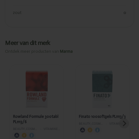
zout
0
Meer van dit merk
Ontdek meer producten van
Marma
Toegevoegd
Toegevoegd
Rowland
Finato
Formule
100softgels
300tabl
PL1113/3
PL1113/6
Rowland Formule 300tabl
Finato 100softgels PL1113/3
PL1113/6
BEAUTY, COSMETICA EN LICHAAMVERZORGING
›
VITAMINES EN SUPPLEMENTEN
BEAUTY, COSMETICA EN LICHAAMVERZORGING
›
VITAMINES EN SUPPLEMENTEN