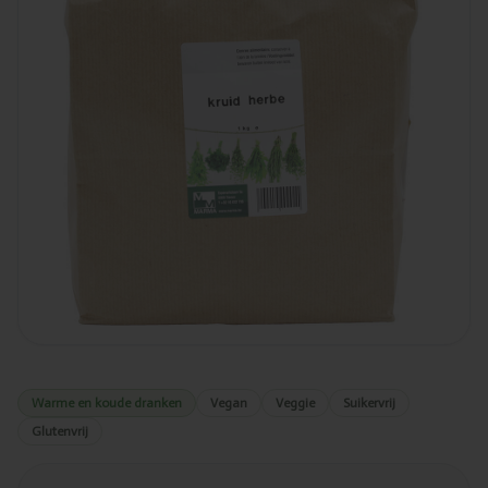
Warme en koude dranken
Vegan
Veggie
Suikervrij
Glutenvrij