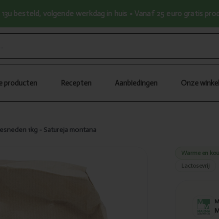
13u besteld, volgende werkdag in huis • Vanaf 25 euro gratis pr
le producten
Recepten
Aanbiedingen
Onze winke
esneden 1kg - Satureja montana
Warme en kou
Lactosevrij
M