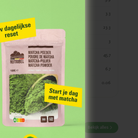
verzadigde vetten
3.3
koolhydraten
23.3
koolhydraaten suiker
3
vezels
45.7
eiwitten
6.7
zout
0.06
 je op de hoogte van
wereld.
Bekijk alles