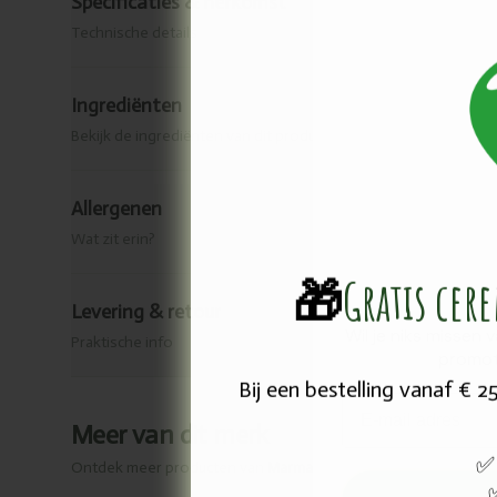
Specificaties & herkomst
Technische details
Ingrediënten
Bekijk de ingrediënten van dit product.
Allergenen
Wat zit erin?
🎁
Gratis cer
Levering & retour
Wil je niks missen 
Praktische info
promot
Bij een bestelling vanaf € 
Email
Meer van dit merk
✅
Ontdek meer producten van
Marma