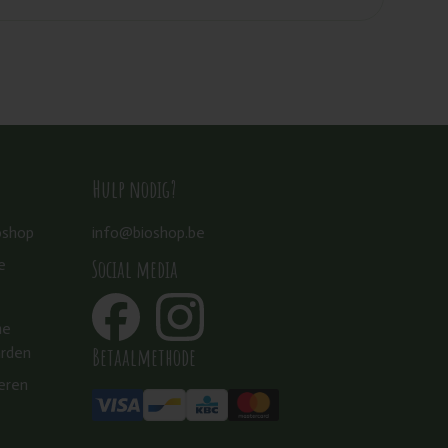
Hulp nodig?
oshop
info@bioshop.be
Social media
e
ne
Betaalmethode
rden
eren