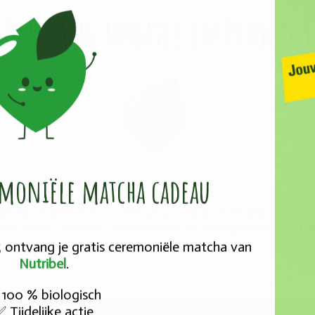
Ontvang Updates en Promo's
emoniële ​matcha cadeau
van wat er leeft in en rond Bioshop? Via onze nieuwsbrief blijf
ies, acties, recepten, evenementen en nieuwigheden in de bio
25 ontvang je gratis ceremoniële matcha van
Nutribel
.
100 % biologisch
Tijdelijke actie
✅