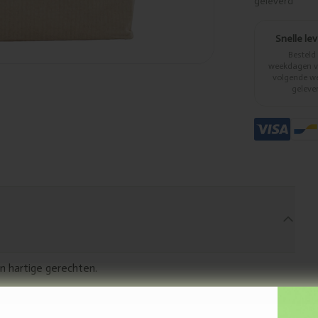
geleverd
Snelle le
Besteld
weekdagen vo
volgende w
geleve
en hartige gerechten.