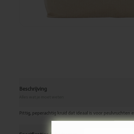
Beschrijving
Alles wat je moet weten
Pittig, peperachtig kruid dat ideaal is voor peulvruchten 