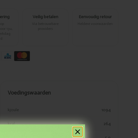
vering
Veilig betalen
Eenvoudig retour
 op
Via betrouwbare
Heldere voorwaarden
or 13u,
providers
erkdag
rd
Voedingswaarden
kjoule
1094
kcal
264
vetten
5.9