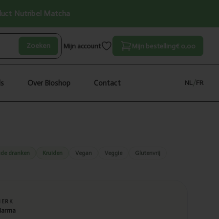
oduct Nutribel Matcha
Zoeken
Mijn account
Mijn bestelling
€ 0,00
ls
Over Bioshop
Contact
NL
/
FR
de dranken
Kruiden
Vegan
Veggie
Glutenvrij
MERK
arma