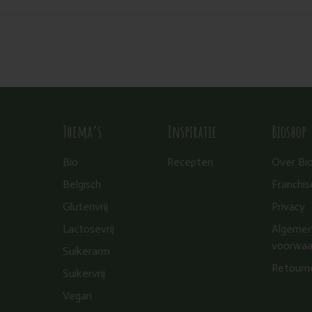
Thema’s
Inspiratie
Bioshop
Bio
Recepten
Over Bi
Belgisch
Franchis
Glutenvrij
Privacy
Lactosevrij
Algeme
voorwaa
Suikerarm
Retourn
Suikervrij
Vegan