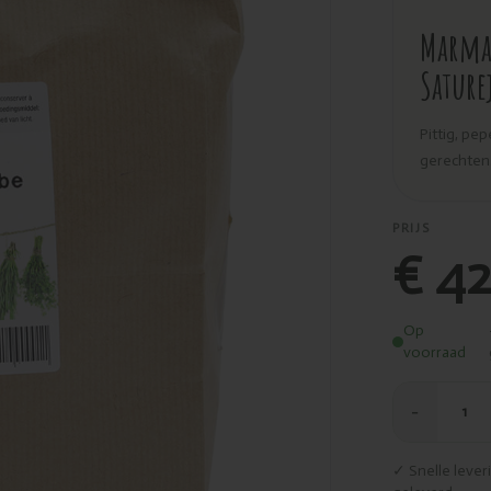
Marma
Satur
Pittig, pe
gerechten
PRIJS
€ 42
Op
voorraad
−
1
✓ Snelle leve