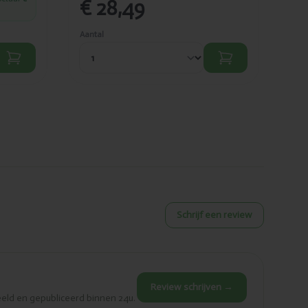
€ 28,49
€
Aantal
Aant
Schrijf een review
Review schrijven →
eld en gepubliceerd binnen 24u.