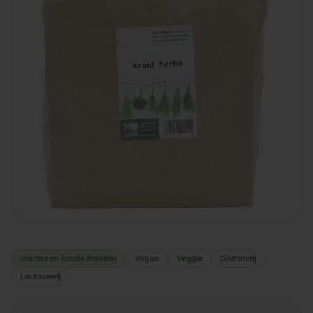
Warme en koude dranken
Vegan
Veggie
Glutenvrij
Lactosevrij