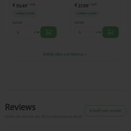
€ 93,49
€ 37,99
/ stuk
/ stuk
-10%
per 6 stuks
-10%
per 6 stuks
Aantal
Aantal
Bekijk alles van Marma
Reviews
Schrijf een review
Wees de eerste die dit product beoordeelt