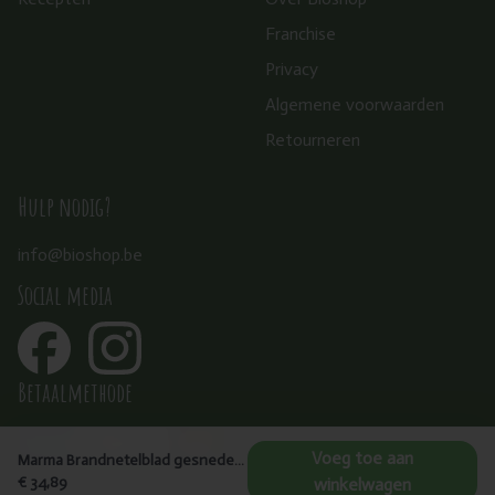
Franchise
Privacy
Algemene voorwaarden
Retourneren
Hulp nodig?
info@bioshop.be
Social media
Betaalmethode
Voeg toe aan
Marma Brandnetelblad gesneden 1kg - Urtica dioica (folium)
€ 34,89
winkelwagen