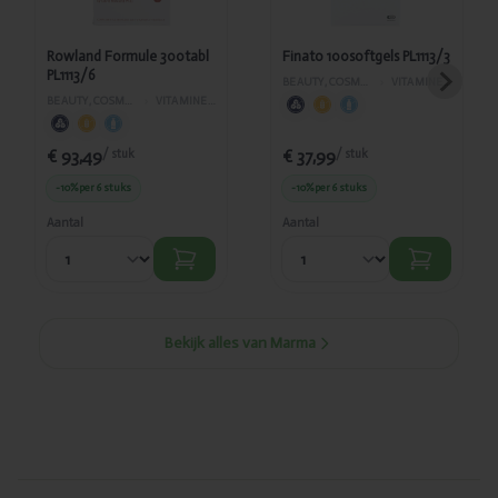
Rowland Formule 300tabl
Finato 100softgels PL1113/3
PL1113/6
BEAUTY, COSMETICA EN LICHAAMVERZORGING
›
VITAMINES EN SUPPLEMENTEN
BEAUTY, COSMETICA EN LICHAAMVERZORGING
›
VITAMINES EN SUPPLEMENTEN
€ 93,49
€ 37,99
/ stuk
/ stuk
-10%
per 6 stuks
-10%
per 6 stuks
Aantal
Aantal
Bekijk alles van Marma