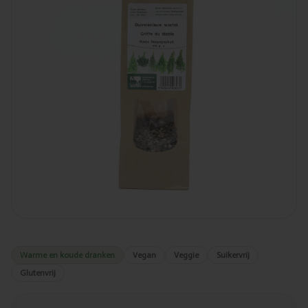
Warme en koude dranken
Vegan
Veggie
Suikervrij
Glutenvrij