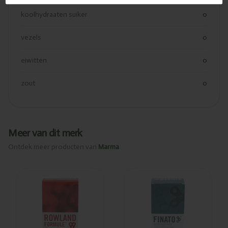
koolhydraaten suiker
0
vezels
0
eiwitten
0
zout
0
Meer van dit merk
Ontdek meer producten van
Marma
Toegevoegd
Toegevoegd
Rowland
Finato
Formule
100softgels
300tabl
PL1113/3
PL1113/6