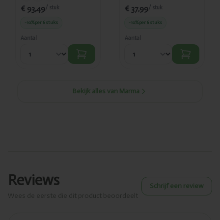
€ 93,49
€ 37,99
/ stuk
/ stuk
-10%
per 6 stuks
-10%
per 6 stuks
Aantal
Aantal
Bekijk alles van Marma
Reviews
Schrijf een review
Wees de eerste die dit product beoordeelt