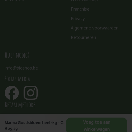
Franchise
Privacy
Algemene voorwaarden
Retourneren
Hulp nodig?
info@bioshop.be
Social media
Betaalmethode
Voeg toe aan
Marma Goudsbloem heel 1kg - Calendula officinalis (flores)
€ 29,29
winkelwagen