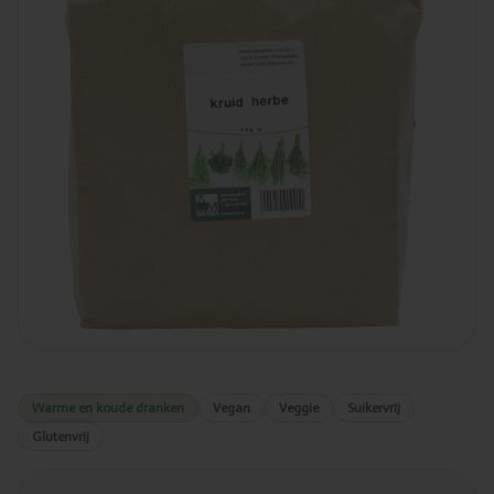
Warme en koude dranken
Vegan
Veggie
Suikervrij
Glutenvrij