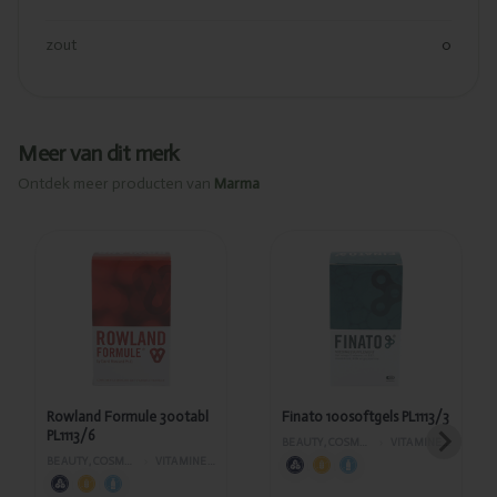
zout
0
Meer van dit merk
Ontdek meer producten van
Marma
Toegevoegd
Toegevoegd
Rowland
Finato
Formule
100softgels
300tabl
PL1113/3
PL1113/6
Rowland Formule 300tabl
Finato 100softgels PL1113/3
PL1113/6
BEAUTY, COSMETICA EN LICHAAMVERZORGING
›
VITAMINES EN SUPPLEMENTEN
BEAUTY, COSMETICA EN LICHAAMVERZORGING
›
VITAMINES EN SUPPLEMENTEN