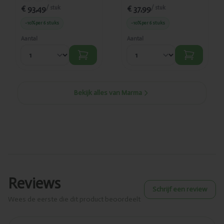
€ 93,49
€ 37,99
/ stuk
/ stuk
-10%
per 6 stuks
-10%
per 6 stuks
Aantal
Aantal
Bekijk alles van Marma
Reviews
Schrijf een review
Wees de eerste die dit product beoordeelt