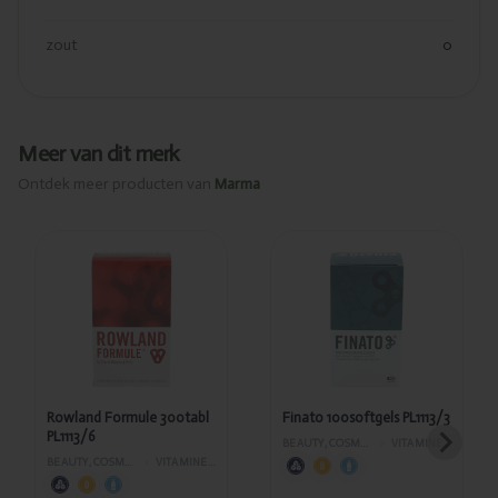
zout
0
Meer van dit merk
Ontdek meer producten van
Marma
Toegevoegd
Toegevoegd
Rowland
Finato
Formule
100softgels
300tabl
PL1113/3
PL1113/6
Rowland Formule 300tabl
Finato 100softgels PL1113/3
PL1113/6
BEAUTY, COSMETICA EN LICHAAMVERZORGING
›
VITAMINES EN SUPPLEMENTEN
BEAUTY, COSMETICA EN LICHAAMVERZORGING
›
VITAMINES EN SUPPLEMENTEN