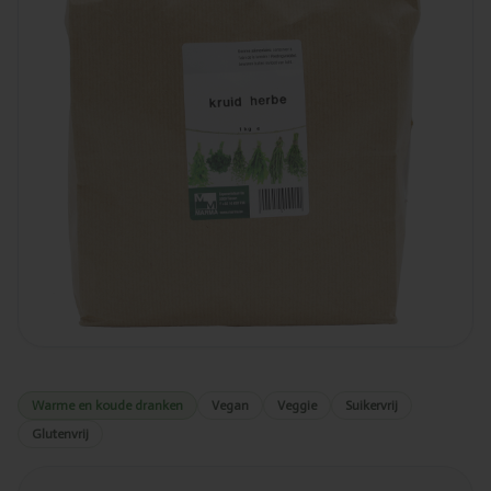
Warme en koude dranken
Vegan
Veggie
Suikervrij
Glutenvrij