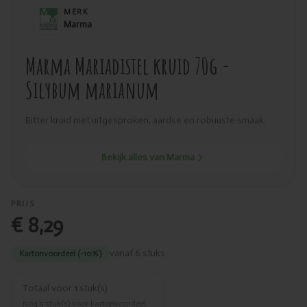
MERK
Marma
Marma Mariadistel kruid 70g -
Silybum marianum
Bitter kruid met uitgesproken, aardse en robuuste smaak.
Bekijk alles van Marma
PRIJS
€ 8,29
vanaf 6 stuks
Kartonvoordeel (-10%)
Totaal voor
1
stuk(s)
Nog
5
stuk(s) voor kartonvoordeel.