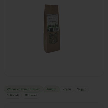
Warme en koude dranken
Kruiden
Vegan
Veggie
Suikervrij
Glutenvrij