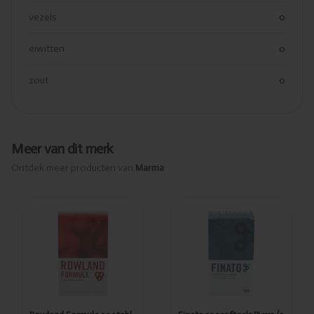
vezels
0
eiwitten
0
zout
0
Meer van dit merk
Ontdek meer producten van
Marma
Toegevoegd
Toegevoegd
Rowland
Finato
Formule
100softgels
300tabl
PL1113/3
PL1113/6