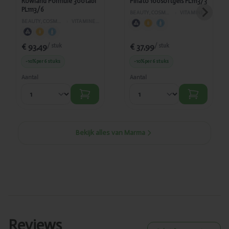
Rowland Formule 300tabl
Finato 100softgels PL1113/3
PL1113/6
BEAUTY, COSMETICA EN LICHAAMVERZORGING
›
VITAMINES EN SUPPLEMENTEN
BEAUTY, COSMETICA EN LICHAAMVERZORGING
›
VITAMINES EN SUPPLEMENTEN
€ 93,49
€ 37,99
/ stuk
/ stuk
-10%
per 6 stuks
-10%
per 6 stuks
Aantal
Aantal
Bekijk alles van Marma
Reviews