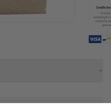
Snelle le
Besteld
weekdagen vo
volgende w
geleve