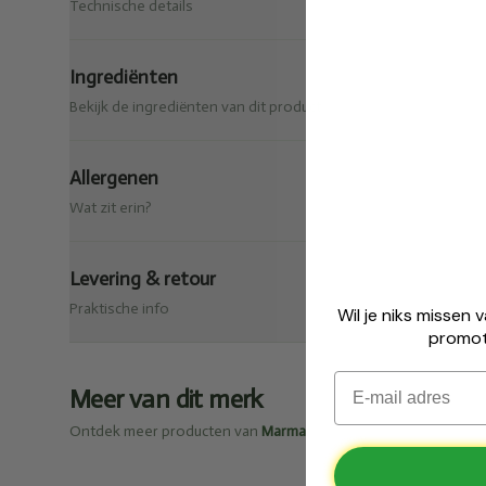
Technische details
Ingrediënten
Bekijk de ingrediënten van dit product.
Allergenen
Wat zit erin?
🎁
Gratis cer
Levering & retour
Praktische info
Wil je niks missen 
promot
Bij een bestelling vanaf € 
Email
Meer van dit merk
Ontdek meer producten van
Marma
✅