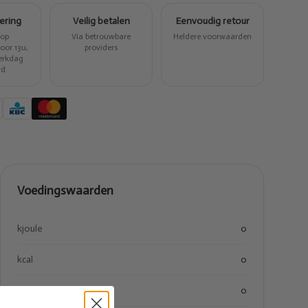
vering
Veilig betalen
Eenvoudig retour
 op
Via betrouwbare
Heldere voorwaarden
or 13u,
providers
erkdag
rd
Voedingswaarden
kjoule
0
kcal
0
vetten
0