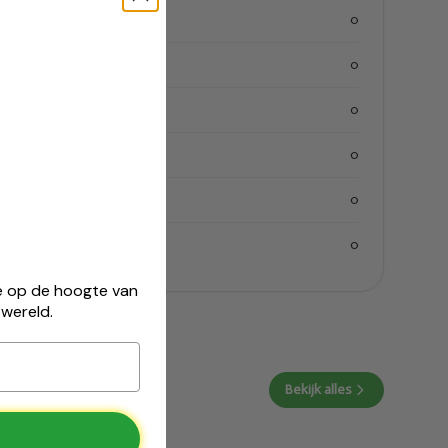
verzadigde vetten
0
koolhydraten
0
koolhydraaten suiker
0
vezels
0
eiwitten
0
zout
0
 je op de hoogte van
wereld.
Bekijk alles