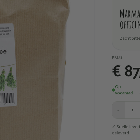
Marma 
offici
Zacht bitt
PRIJS
€ 87
Op
voorraad
−
1
✓ Snelle leve
geleverd