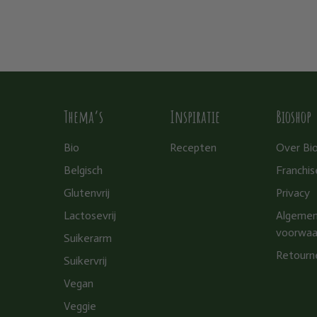
Thema’s
Inspiratie
Bioshop
Bio
Recepten
Over Bi
Belgisch
Franchis
Glutenvrij
Privacy
Lactosevrij
Algeme
voorwaa
Suikerarm
Retourn
Suikervrij
Vegan
Veggie