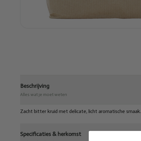
Beschrijving
Alles wat je moet weten
Zacht bitter kruid met delicate, licht aromatische smaak.
Specificaties & herkomst