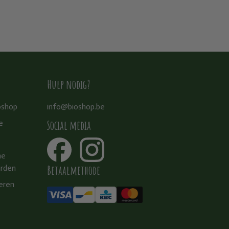
Hulp nodig?
oshop
info@bioshop.be
Social media
e
ne
Betaalmethode
rden
eren