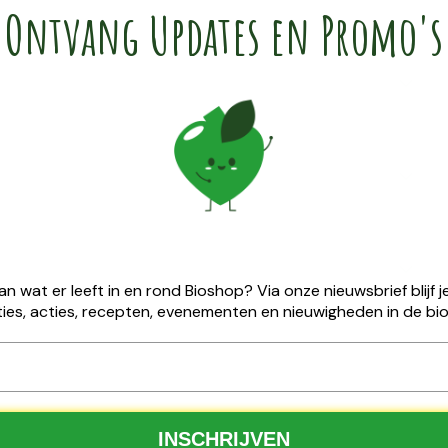
Ontvang Updates en Promo's
emoniële ​matcha cadeau
van wat er leeft in en rond Bioshop? Via onze nieuwsbrief blijf
ies, acties, recepten, evenementen en nieuwigheden in de bio
25 ontvang je gratis ceremoniële matcha van
Nutribel
.
100 % biologisch
Tijdelijke actie
✅
INSCHRIJVEN