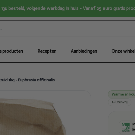
13u besteld, volgende werkdag in huis • Vanaf 25 euro gratis pr
le producten
Recepten
Aanbiedingen
Onze winke
id 1kg - Euphrasia officinalis
Warme en kou
Glutenvrij
M