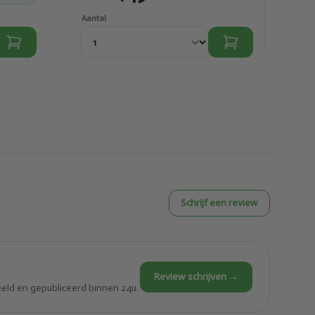
Aantal
Aant
Schrijf een review
Review schrijven →
eld en gepubliceerd binnen 24u.