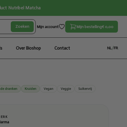
oduct Nutribel Matcha
Zoeken
Mijn account
Mijn bestelling
€ 0,00
ls
Over Bioshop
Contact
NL
/
FR
de dranken
Kruiden
Vegan
Veggie
Suikervrij
MERK
arma