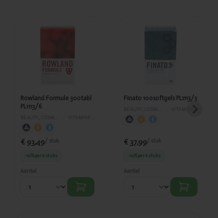
Toegevoegd
Toegevoegd
Rowland
Finato
Formule
100softgels
300tabl
PL1113/3
PL1113/6
Rowland Formule 300tabl
Finato 100softgels PL1113/3
PL1113/6
BEAUTY, COSMETICA EN LICHAAMVERZORGING
›
VITAMINES EN SUPPLEMENTEN
BEAUTY, COSMETICA EN LICHAAMVERZORGING
›
VITAMINES EN SUPPLEMENTEN
€ 93,49
€ 37,99
/ stuk
/ stuk
-10%
per 6 stuks
-10%
per 6 stuks
Aantal
Aantal