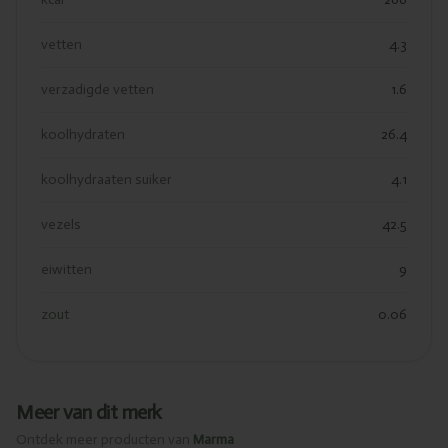
vetten
4.3
verzadigde vetten
1.6
koolhydraten
26.4
koolhydraaten suiker
4.1
vezels
42.5
eiwitten
9
zout
0.06
Meer van dit merk
Ontdek meer producten van
Marma