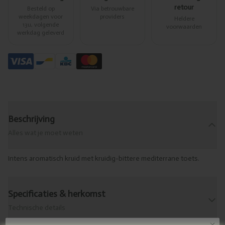
retour
Besteld op
Via betrouwbare
weekdagen voor
providers
Heldere
13u, volgende
voorwaarden
werkdag geleverd
Beschrijving
Alles wat je moet weten
Intens aromatisch kruid met kruidig-bittere mediterrane toets.
Specificaties & herkomst
Technische details