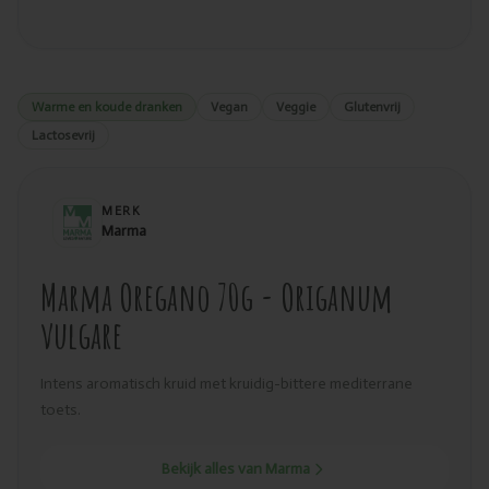
Warme en koude dranken
Vegan
Veggie
Glutenvrij
Lactosevrij
MERK
Marma
Marma Oregano 70g - Origanum
vulgare
Intens aromatisch kruid met kruidig-bittere mediterrane
toets.
Bekijk alles van Marma