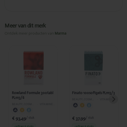
Meer van dit merk
Ontdek meer producten van
Marma
Toegevoegd
Toegevoegd
Rowland
Finato
Formule
100softgels
300tabl
PL1113/3
PL1113/6
Rowland Formule 300tabl
Finato 100softgels PL1113/3
PL1113/6
BEAUTY, COSMETICA EN LICHAAMVERZORGING
›
VITAMINES EN SUPPLEMENTEN
BEAUTY, COSMETICA EN LICHAAMVERZORGING
›
VITAMINES EN SUPPLEMENTEN
€ 93,49
€ 37,99
/ stuk
/ stuk
-10%
per 6 stuks
-10%
per 6 stuks