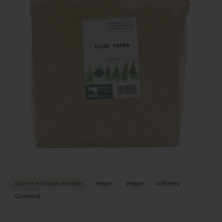
Warme en koude dranken
Vegan
Veggie
Suikervrij
Glutenvrij