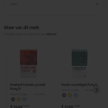
zout
0
Meer van dit merk
Ontdek meer producten van
Marma
Toegevoegd
Toegevoegd
Rowland
Finato
Formule
100softgels
300tabl
PL1113/3
PL1113/6
Rowland Formule 300tabl
Finato 100softgels PL1113/3
PL1113/6
BEAUTY, COSMETICA EN LICHAAMVERZORGING
›
VITAMINES EN SUPPLEMENTEN
BEAUTY, COSMETICA EN LICHAAMVERZORGING
›
VITAMINES EN SUPPLEMENTEN
€ 93,49
€ 37,99
/ stuk
/ stuk