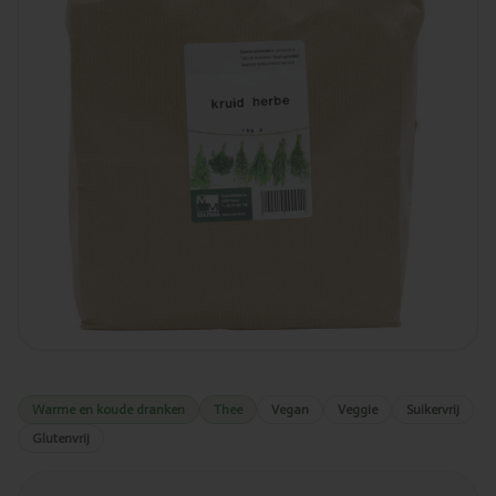
Warme en koude dranken
Thee
Vegan
Veggie
Suikervrij
Glutenvrij