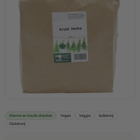
Warme en koude dranken
Vegan
Veggie
Suikervrij
Glutenvrij