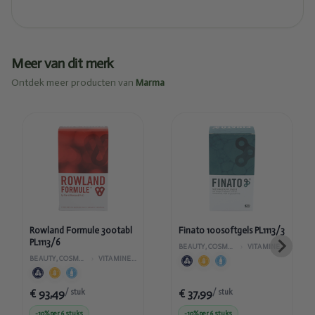
Meer van dit merk
Ontdek meer producten van
Marma
Toegevoegd
Toegevoegd
Rowland
Finato
Formule
100softgels
300tabl
PL1113/3
PL1113/6
Rowland Formule 300tabl
Finato 100softgels PL1113/3
PL1113/6
BEAUTY, COSMETICA EN LICHAAMVERZORGING
›
VITAMINES EN SUPPLEMENTEN
BEAUTY, COSMETICA EN LICHAAMVERZORGING
›
VITAMINES EN SUPPLEMENTEN
€ 93,49
€ 37,99
/ stuk
/ stuk
-10%
per 6 stuks
-10%
per 6 stuks