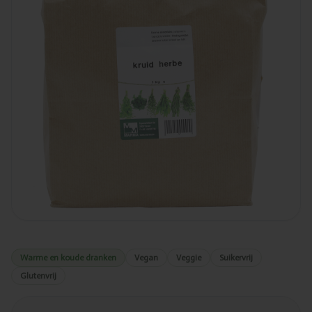
Warme en koude dranken
Vegan
Veggie
Suikervrij
Glutenvrij