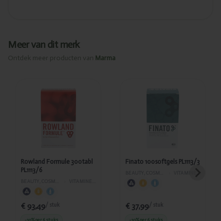
Meer van dit merk
Ontdek meer producten van
Marma
Toegevoegd
Toegevoegd
Rowland
Finato
Formule
100softgels
300tabl
PL1113/3
PL1113/6
Rowland Formule 300tabl
Finato 100softgels PL1113/3
PL1113/6
BEAUTY, COSMETICA EN LICHAAMVERZORGING
›
VITAMINES EN SUPPLEMENTEN
BEAUTY, COSMETICA EN LICHAAMVERZORGING
›
VITAMINES EN SUPPLEMENTEN
€ 93,49
€ 37,99
/ stuk
/ stuk
-10%
per 6 stuks
-10%
per 6 stuks