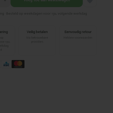
+
ring · Besteld op weekdagen voor 13u, volgende werkdag
vering
Veilig betalen
Eenvoudig retour
 op
Via betrouwbare
Heldere voorwaarden
or 13u,
providers
erkdag
rd