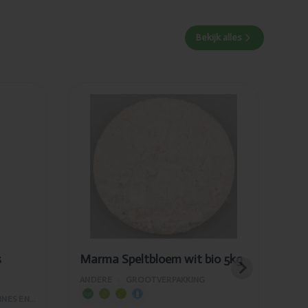
Bekijk alles
Toegevoegd
Marma
Speltbloem
wit bio 5kg
s
Marma Speltbloem wit bio 5kg
Ma
ANDERE
›
GROOTVERPAKKING
AND
VITAMINES EN SUPPLEMENTEN