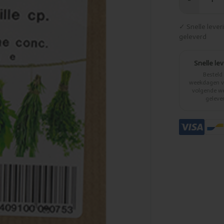
−
✓ Snelle leve
geleverd
Snelle le
Besteld
weekdagen vo
volgende w
geleve