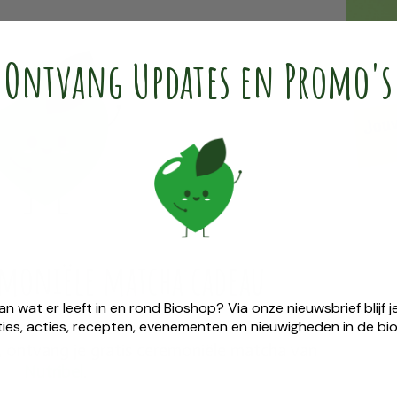
Ontvang Updates en Promo's
emoniële ​matcha cadeau
van wat er leeft in en rond Bioshop? Via onze nieuwsbrief blijf
ies, acties, recepten, evenementen en nieuwigheden in de bio
25 ontvang je gratis ceremoniële matcha van
Nutribel
.