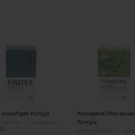
egevoegd
Toegevoegd
nato
Pycnogenol
0softgels
Ultra 90caps
1113/3
PL1113/4
 100softgels PL1113/3
Pycnogenol Ultra 90cap
PL1113/4
BEAUTY, COSMETICA EN LICHAAMVERZORGING
›
VITAMINES EN SUPPLEMENTEN
BEAUTY, COSMETICA EN LICHAAMVERZORGING
›