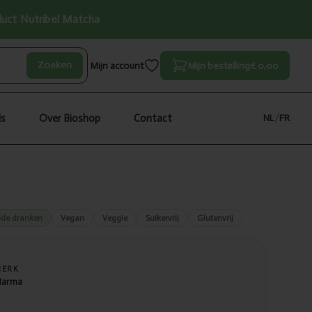
oduct Nutribel Matcha
Zoeken
Mijn account
Mijn bestelling
€ 0,00
ls
Over Bioshop
Contact
NL
/
FR
de dranken
Vegan
Veggie
Suikervrij
Glutenvrij
MERK
arma