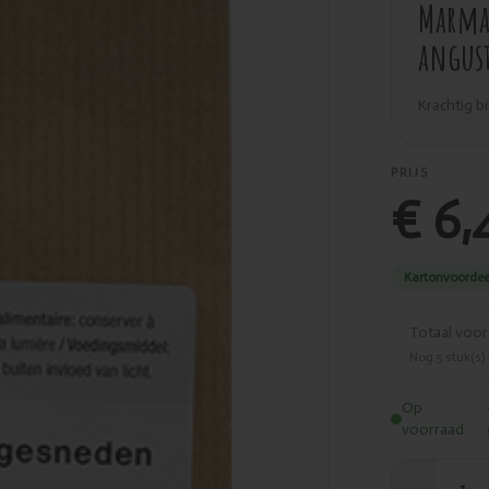
Marma
angust
Krachtig b
PRIJS
€ 6,
Kartonvoordee
Totaal voo
Nog
5
stuk(s)
Op
voorraad
1