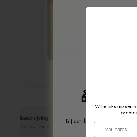
🎁
Gratis cer
Wil je niks missen 
promot
Beschrijving
Bij een bestelling vanaf € 
Email
Alles wat je moet weten