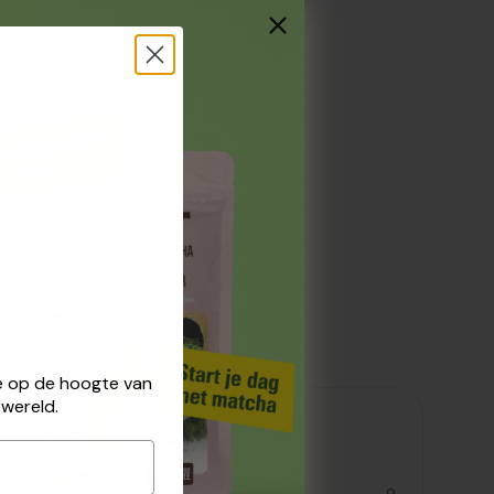
 je op de hoogte van
wereld.
Voedingswaarden
kjoule
0