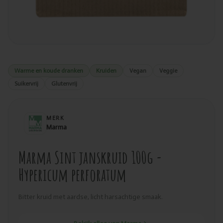
Warme en koude dranken
Kruiden
Vegan
Veggie
Suikervrij
Glutenvrij
MERK
Marma
Marma Sint janskruid 100g -
Hypericum perforatum
Bitter kruid met aardse, licht harsachtige smaak.