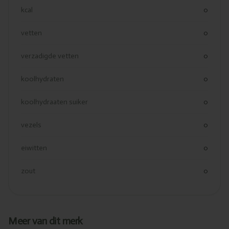
kcal
0
vetten
0
verzadigde vetten
0
koolhydraten
0
koolhydraaten suiker
0
vezels
0
eiwitten
0
zout
0
Meer van dit merk