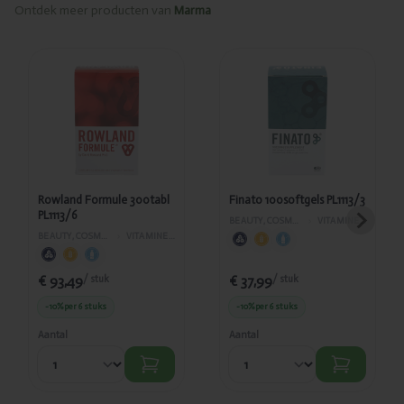
Ontdek meer producten van
Marma
Toegevoegd
Toegevoegd
Rowland
Finato
Formule
100softgels
300tabl
PL1113/3
PL1113/6
Rowland Formule 300tabl
Finato 100softgels PL1113/3
PL1113/6
BEAUTY, COSMETICA EN LICHAAMVERZORGING
›
VITAMINES EN SUPPLEMENTEN
BEAUTY, COSMETICA EN LICHAAMVERZORGING
›
VITAMINES EN SUPPLEMENTEN
€ 93,49
€ 37,99
/ stuk
/ stuk
-10%
per 6 stuks
-10%
per 6 stuks
Aantal
Aantal