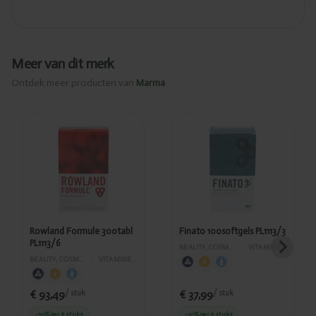
Meer van dit merk
Ontdek meer producten van
Marma
Toegevoegd
Toegevoegd
Rowland
Finato
Formule
100softgels
300tabl
PL1113/3
PL1113/6
Rowland Formule 300tabl
Finato 100softgels PL1113/3
PL1113/6
BEAUTY, COSMETICA EN LICHAAMVERZORGING
›
VITAMINES EN SUPPLEMENTEN
BEAUTY, COSMETICA EN LICHAAMVERZORGING
›
VITAMINES EN SUPPLEMENTEN
€ 93,49
€ 37,99
/ stuk
/ stuk
-10%
per 6 stuks
-10%
per 6 stuks