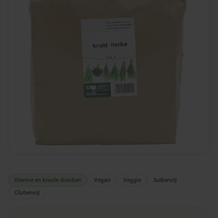
Warme en koude dranken
Vegan
Veggie
Suikervrij
Glutenvrij