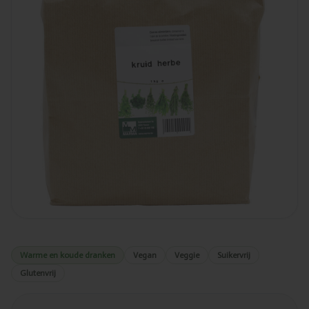
Warme en koude dranken
Vegan
Veggie
Suikervrij
Glutenvrij