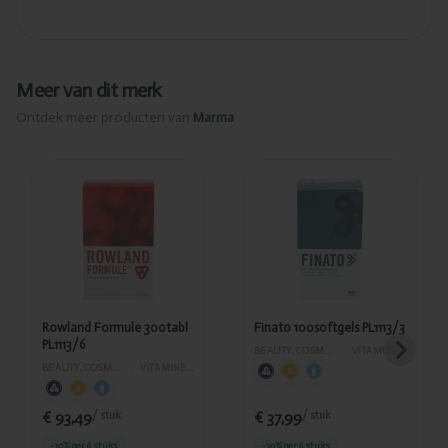
Meer van dit merk
Ontdek meer producten van
Marma
Toegevoegd
Toegevoegd
Rowland
Finato
Formule
100softgels
300tabl
PL1113/3
PL1113/6
Rowland Formule 300tabl
Finato 100softgels PL1113/3
PL1113/6
BEAUTY, COSMETICA EN LICHAAMVERZORGING
›
VITAMINES EN SUPPLEMENTEN
BEAUTY, COSMETICA EN LICHAAMVERZORGING
›
VITAMINES EN SUPPLEMENTEN
€ 93,49
€ 37,99
/ stuk
/ stuk
-10%
per 6 stuks
-10%
per 6 stuks