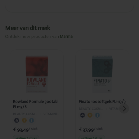
Meer van dit merk
Ontdek meer producten van
Marma
Toegevoegd
Toegevoegd
Rowland
Finato
Formule
100softgels
300tabl
PL1113/3
PL1113/6
Rowland Formule 300tabl
Finato 100softgels PL1113/3
PL1113/6
BEAUTY, COSMETICA EN LICHAAMVERZORGING
›
VITAMINES EN SUPPLEMENTEN
BEAUTY, COSMETICA EN LICHAAMVERZORGING
›
VITAMINES EN SUPPLEMENTEN
€ 93,49
€ 37,99
/ stuk
/ stuk
-10%
per 6 stuks
-10%
per 6 stuks