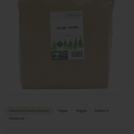
Warme en koude dranken
Vegan
Veggie
Suikervrij
Glutenvrij