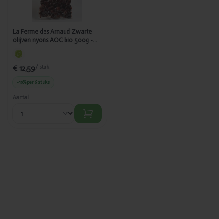
500g - 7815
La Ferme des Arnaud Zwarte
olijven nyons AOC bio 500g -
7815
€ 12,59
/ stuk
-10%
per 6 stuks
Aantal