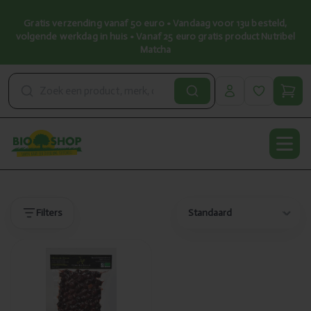
Gratis verzending vanaf 50 euro • Vandaag voor 13u besteld,
volgende werkdag in huis • Vanaf 25 euro gratis product Nutribel
Matcha
Open
Producten
Producten
Filters
Toegevoegd
La Ferme des
Arnaud
Zwarte
olijven nyons
AOC bio