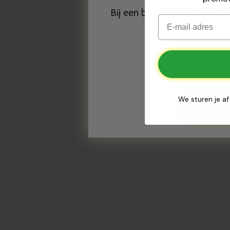
Bij een bestelling vanaf € 
Email
✅
Zola
✅
We sturen je af