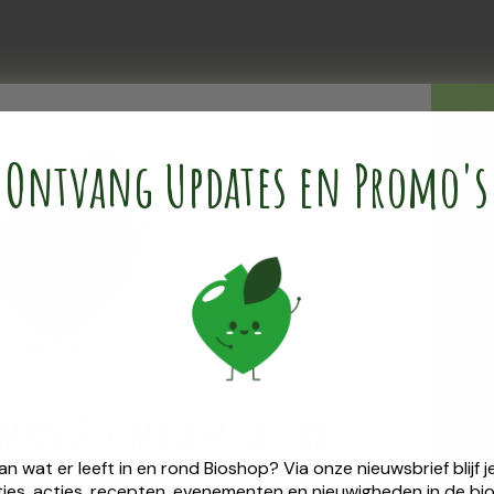
Ontvang Updates en Promo's
emoniële ​matcha cadeau
van wat er leeft in en rond Bioshop? Via onze nieuwsbrief blijf
ies, acties, recepten, evenementen en nieuwigheden in de bio