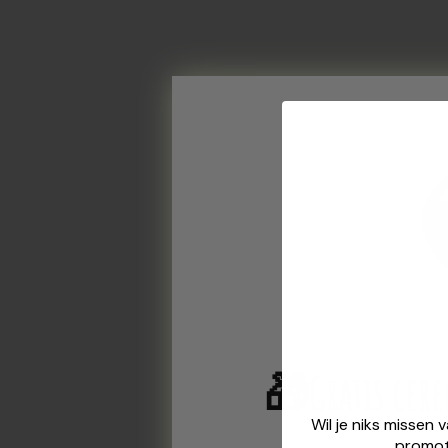
🎁
Gratis cer
Wil je niks missen 
promot