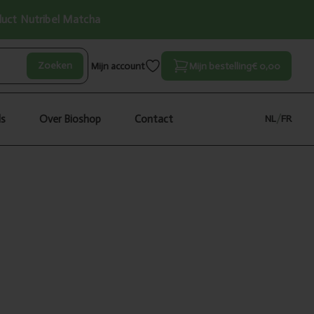
oduct Nutribel Matcha
Zoeken
Mijn account
Mijn bestelling
€ 0,00
ls
Over Bioshop
Contact
NL
/
FR