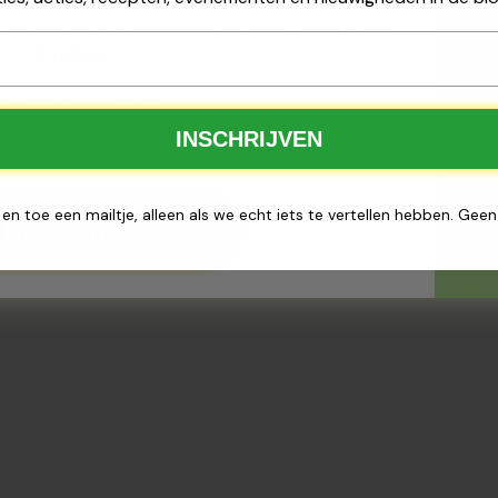
25 ontvang je gratis ceremoniële matcha van
Nutribel
.
100 % biologisch
Tijdelijke actie
✅
INSCHRIJVEN
ng de voorraad strekt
 en toe een mailtje, alleen als we echt iets te vertellen hebben. Gee
Bestel nu