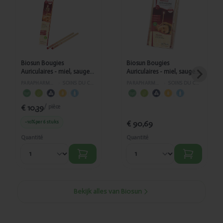
Bougies
Bougies
Auriculaires -
Auriculaires -
miel, sauge et
miel, sauge et
camomille par
camomille par
2
24
Biosun Bougies
Biosun Bougies
Auriculaires - miel, sauge
Auriculaires - miel, sauge
et camomille par 2
et camomille par 24
PARAPHARMACIE
›
SOINS DU CORPS
PARAPHARMACIE
›
SOINS DU CORPS
€ 10,39
/ pièce
-10%
per 6 stuks
€ 90,69
Quantité
Quantité
Bekijk alles van Biosun