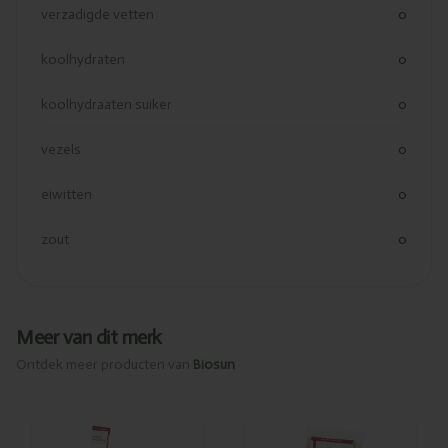
verzadigde vetten
0
koolhydraten
0
koolhydraaten suiker
0
vezels
0
eiwitten
0
zout
0
Meer van dit merk
Ontdek meer producten van
Biosun
Ajouté
Ajouté
Biosun
Biosun