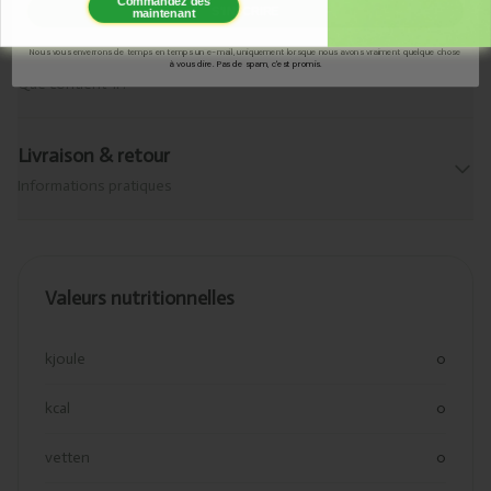
Commandez dès
S'INSCRIRE
maintenant
Allergènes
Nous vous enverrons de temps en temps un e-mail, uniquement lorsque nous avons vraiment quelque chose
à vous dire. Pas de spam, c'est promis.
Que contient-il ?
Livraison & retour
Informations pratiques
Valeurs nutritionnelles
kjoule
0
kcal
0
vetten
0