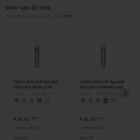
Meer van dit merk
Ontdek meer producten van
Cattier
Ajouté
Ajouté
Cattier
Cattier Soin
Soin anti-
anti-âge
âge anti-
anti-rides
rides peau
peau
sèche
normale
50ml
50ml
Cattier Soin anti-âge anti-
Cattier Soin anti-âge anti-
rides peau sèche 50ml
rides peau normale 50ml
PARAPHARMACIE
›
SOINS DES CHEVEUX ET DU VISAGE
PARAPHARMACIE
›
SOINS DES CHEVEUX ET DU VISAGE
€ 36,79
€ 36,79
/ pièce
/ pièce
-10%
per 3 stuks
-10%
per 3 stuks
Quantité
Quantité