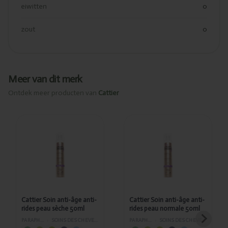
eiwitten
0
zout
0
Meer van dit merk
Ontdek meer producten van
Cattier
Ajouté
Ajouté
Cattier
Cattier Soin
Soin anti-
anti-âge
âge anti-
anti-rides
rides peau
peau
sèche
normale
50ml
50ml
Cattier Soin anti-âge anti-
Cattier Soin anti-âge anti-
rides peau sèche 50ml
rides peau normale 50ml
PARAPHARMACIE
›
SOINS DES CHEVEUX ET DU VISAGE
PARAPHARMACIE
›
SOINS DES CHEVEUX ET DU VISAGE