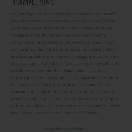
normale 50ml
Le Soin léger anti-âge lissant nectar éternel Cattier certifié
bio aide à retarder et corriger les premiers signes de l'âge.
Le complexe âge défense1, innovation Cattier, composé
d’argile montmorillonite et d'une association d’actifs
d’origine marine et végétale, intervient à 3 niveaux : - Agit
comme un bouclier contre les attaques radicalaires limitant
ainsi la dégradation prématurée du collagène et de l’élastine
du tissu cutané - Combat les signes visibles et invisibles de la
pollution environnementale et lumineuse sur la peau -
Apporte les minéraux essentiels à la peau pour la détoxifier
et la dynamiser Ainsi protégée, la peau retrouve éclat et
douceur. Son élasticité et sa fermeté sont préservées. Les
premières rides sont lissées. Une texture crème-gel légère
et fondante idéale pour les peaux normales à mixtes. Certifié
bio - Végan - Anti-pollution - Anti-lumière bleue
Bekijk alles van Cattier