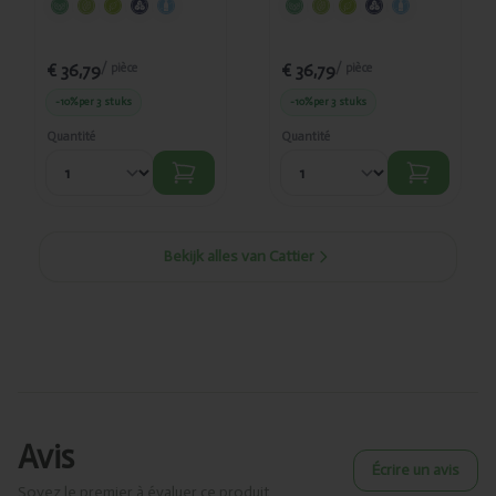
€ 36,79
€ 36,79
/ pièce
/ pièce
-10%
per 3 stuks
-10%
per 3 stuks
Quantité
Quantité
Bekijk alles van Cattier
Avis
Écrire un avis
Soyez le premier à évaluer ce produit