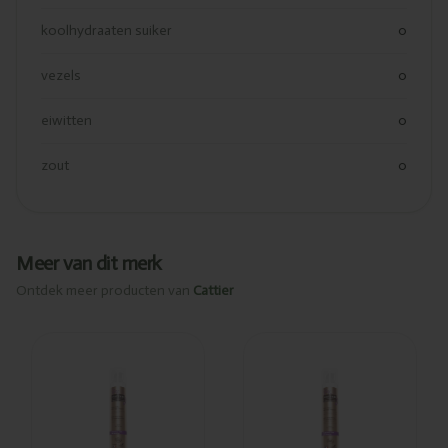
koolhydraaten suiker
0
vezels
0
eiwitten
0
zout
0
Meer van dit merk
Ontdek meer producten van
Cattier
Ajouté
Ajouté
Cattier
Cattier Soin
Soin anti-
anti-âge
âge anti-
anti-rides
rides peau
peau
sèche
normale
50ml
50ml