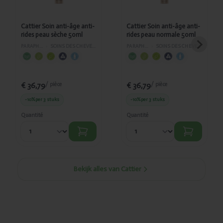
Cattier Soin anti-âge anti-
Cattier Soin anti-âge anti-
rides peau sèche 50ml
rides peau normale 50ml
PARAPHARMACIE
›
SOINS DES CHEVEUX ET DU VISAGE
PARAPHARMACIE
›
SOINS DES CHEVEUX ET DU VISAGE
€ 36,79
€ 36,79
/ pièce
/ pièce
-10%
per 3 stuks
-10%
per 3 stuks
Quantité
Quantité
Bekijk alles van Cattier