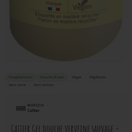
Parapharmacie
Douche et bain
Végan
Végétarien
Sans sucre
Sans lactose
MARQUE
Cattier
Cattier Gel douche verveine sauvage -