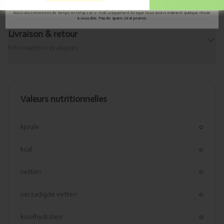
Consultez les ingrédients de ce produit.
Nous vous enverrons de temps en temps un e-mail, uniquement lorsque nous avons vraiment quelque chose
à vous dire. Pas de spam, c'est promis.
Livraison & retour
Informations pratiques
Valeurs nutritionnelles
kjoule
0
kcal
0
vetten
0
verzadigde vetten
0
koolhydraten
0