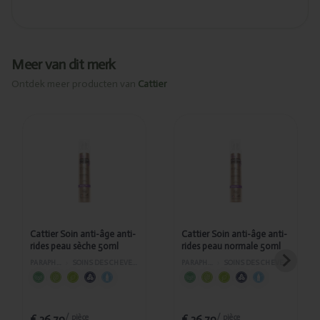
Meer van dit merk
Ontdek meer producten van
Cattier
Ajouté
Ajouté
Cattier
Cattier Soin
Soin anti-
anti-âge
âge anti-
anti-rides
rides peau
peau
sèche
normale
50ml
50ml
Cattier Soin anti-âge anti-
Cattier Soin anti-âge anti-
rides peau sèche 50ml
rides peau normale 50ml
PARAPHARMACIE
›
SOINS DES CHEVEUX ET DU VISAGE
PARAPHARMACIE
›
SOINS DES CHEVEUX ET DU VISAGE
€ 36,79
€ 36,79
/ pièce
/ pièce