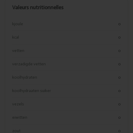
Valeurs nutritionnelles
kjoule
0
kcal
0
vetten
0
verzadigde vetten
0
koolhydraten
0
koolhydraaten suiker
0
vezels
0
eiwitten
0
zout
0