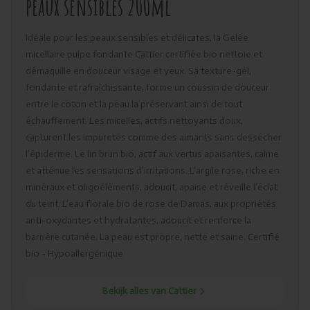
peaux sensibles 200ml
Idéale pour les peaux sensibles et délicates, la Gelée
micellaire pulpe fondante Cattier certifiée bio nettoie et
démaquille en douceur visage et yeux. Sa texture-gel,
fondante et rafraîchissante, forme un coussin de douceur
entre le coton et la peau la préservant ainsi de tout
échauffement. Les micelles, actifs nettoyants doux,
capturent les impuretés comme des aimants sans dessécher
l’épiderme. Le lin brun bio, actif aux vertus apaisantes, calme
et atténue les sensations d’irritations. L’argile rose, riche en
minéraux et oligoéléments, adoucit, apaise et réveille l’éclat
du teint. L’eau florale bio de rose de Damas, aux propriétés
anti-oxydantes et hydratantes, adoucit et renforce la
barrière cutanée. La peau est propre, nette et saine. Certifié
bio - Hypoallergénique
Bekijk alles van Cattier